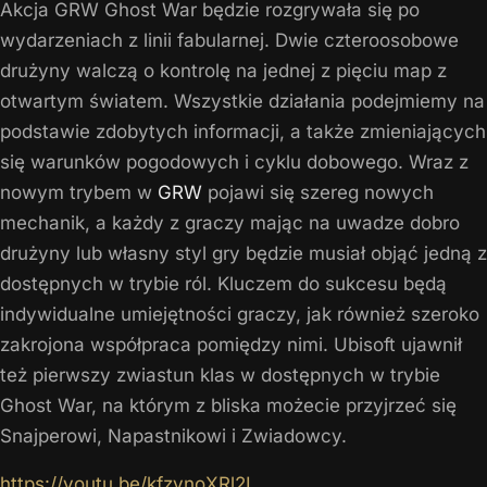
Akcja GRW Ghost War będzie rozgrywała się po
wydarzeniach z linii fabularnej. Dwie czteroosobowe
drużyny walczą o kontrolę na jednej z pięciu map z
otwartym światem. Wszystkie działania podejmiemy na
podstawie zdobytych informacji, a także zmieniających
się warunków pogodowych i cyklu dobowego. Wraz z
nowym trybem w
GRW
pojawi się szereg nowych
mechanik, a każdy z graczy mając na uwadze dobro
drużyny lub własny styl gry będzie musiał objąć jedną z
dostępnych w trybie ról. Kluczem do sukcesu będą
indywidualne umiejętności graczy, jak również szeroko
zakrojona współpraca pomiędzy nimi. Ubisoft ujawnił
też pierwszy zwiastun klas w dostępnych w trybie
Ghost War, na którym z bliska możecie przyjrzeć się
Snajperowi, Napastnikowi i Zwiadowcy.
https://youtu.be/kfzynoXRl2I