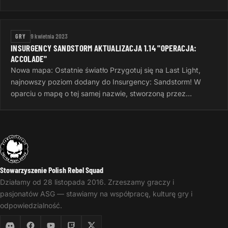
jest to 50 metrów, to…
GRY
9 kwietnia 2023
INSURGENCY SANDSTORM AKTUALIZACJA 1.14 "OPERACJA:
ACCOLADE"
Nowa mapa: Ostatnie światło Przygotuj się na Last Light,
najnowszy poziom dodany do Insurgency: Sandstorm! W
oparciu o mapę o tej samej nazwie, stworzoną przez
InvalidNick na potrzeby…
Stowarzyszenie Polish Rebel Squad
Działamy od 28 listopada 2016. Zrzeszamy graczy i
pasjonatów ASG — stawiamy na współpracę, kulturę gry i
odpowiedzialność.