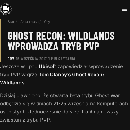
Start
Aktualności
Gry
GHOST RECON: WILDLANDS
WPROWADZA TRYB PVP
GRY
·
16 WRZEŚNIA 2017
·
1 MIN CZYTANIA
Jeszcze w lipcu
Ubisoft
zapowiedział wprowadzenie
tryb PvP w grze
Tom Clancy’s Ghost Recon:
Wildlands
.
Dzisiaj ujawniono, że otwarta beta trybu Ghost War
odbędzie się w dniach 21-25 września na komputerach
osobistych. Jednocześnie do sieci trafił najnowszy
zwiastun z trybu PVP.