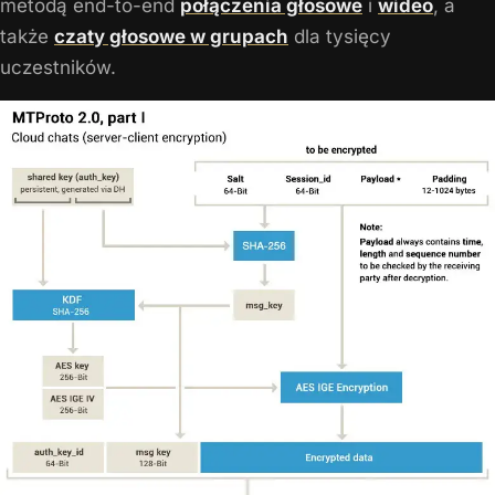
metodą end-to-end
połączenia głosowe
i
wideo
, a
także
czaty głosowe w grupach
dla tysięcy
uczestników.