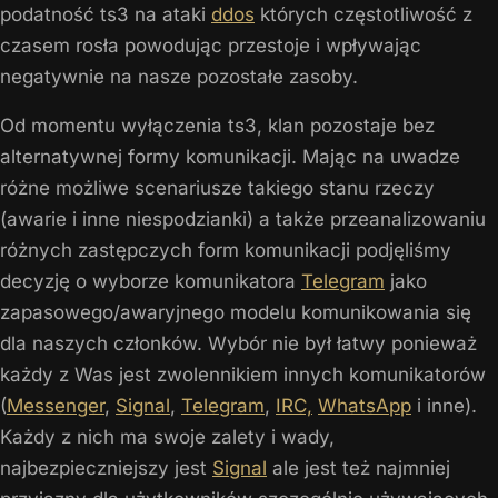
podatność ts3 na ataki
ddos
których częstotliwość z
czasem rosła powodując przestoje i wpływając
negatywnie na nasze pozostałe zasoby.
Od momentu wyłączenia ts3, klan pozostaje bez
alternatywnej formy komunikacji. Mając na uwadze
różne możliwe scenariusze takiego stanu rzeczy
(awarie i inne niespodzianki) a także przeanalizowaniu
różnych zastępczych form komunikacji podjęliśmy
decyzję o wyborze komunikatora
Telegram
jako
zapasowego/awaryjnego modelu komunikowania się
dla naszych członków. Wybór nie był łatwy ponieważ
każdy z Was jest zwolennikiem innych komunikatorów
(
Messenger
,
Signal
,
Telegram
,
IRC,
WhatsApp
i inne).
Każdy z nich ma swoje zalety i wady,
najbezpieczniejszy jest
Signal
ale jest też najmniej