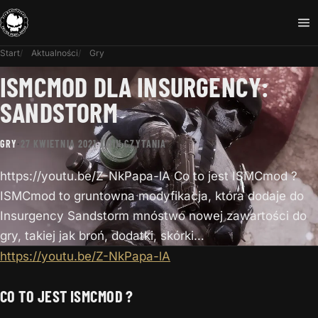
Start
Aktualności
Gry
ISMCMOD DLA INSURGENCY:
SANDSTORM
GRY
·
27 KWIETNIA 2021
·
1 MIN CZYTANIA
https://youtu.be/Z-NkPapa-lA Co to jest ISMCmod ?
ISMCmod to gruntowna modyfikacja, która dodaje do
Insurgency Sandstorm mnóstwo nowej zawartości do
gry, takiej jak broń, dodatki, skórki…
https://youtu.be/Z-NkPapa-lA
CO TO JEST ISMCMOD ?