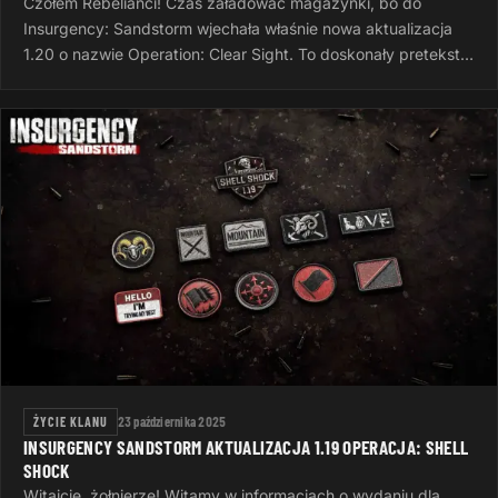
Czołem Rebelianci! Czas załadować magazynki, bo do
Insurgency: Sandstorm wjechała właśnie nowa aktualizacja
1.20 o nazwie Operation: Clear Sight. To doskonały pretekst,
żeby po ciężkim dniu…
ŻYCIE KLANU
23 października 2025
INSURGENCY SANDSTORM AKTUALIZACJA 1.19 OPERACJA: SHELL
SHOCK
Witajcie, żołnierze! Witamy w informacjach o wydaniu dla