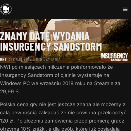
Start
Aktualności
Gry
ZNAMY DATĘ WYDANIA
INSURGENCY SANDSTORM
GRY
·
31 MAJA 2018
·
3 MIN CZYTANIA
NWI po miesiącach milczenia poinformowało że
Insurgency Sandstorm oficjalnie wystartuje na
Windows PC we wrześniu 2018 roku na Steamie za
29,99 $.
Polska cena gry nie jest jeszcze znana ale możemy z
całą pewnością zakładać że nie powinna przekroczyć
120 zł. Po złożeniu zamówienia przed premierą gracz
otrzyma 10% zniżki, a dla osób, które już posiadają