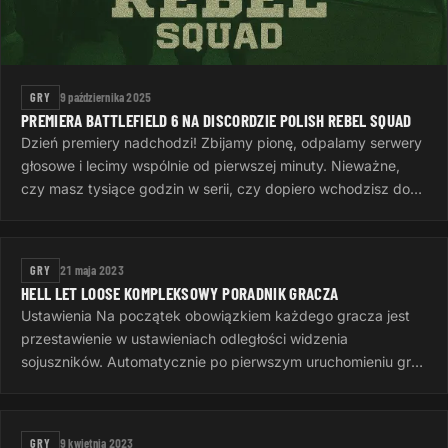
GRY
9 października 2025
PREMIERA BATTLEFIELD 6 NA DISCORDZIE POLISH REBEL SQUAD
Dzień premiery nadchodzi! Zbijamy pionę, odpalamy serwery
głosowe i lecimy wspólnie od pierwszej minuty. Nieważne,
czy masz tysiące godzin w serii, czy dopiero wchodzisz do
gry — ważne…
GRY
21 maja 2023
HELL LET LOOSE KOMPLEKSOWY PORADNIK GRACZA
Ustawienia Na początek obowiązkiem każdego gracza jest
przestawienie w ustawieniach odległości widzenia
sojuszników. Automatycznie po pierwszym uruchomieniu gry
jest to 50 metrów, to…
GRY
9 kwietnia 2023