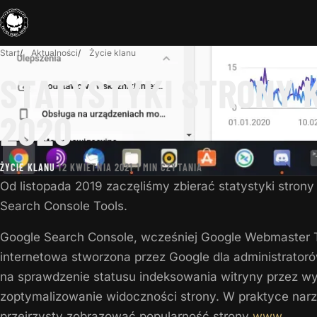
Start
Aktualności
Życie klanu
STATYSTYKI STRONY 
2020
ŻYCIE KLANU
·
12 KWIETNIA 2021
·
1 MIN CZYTANIA
Od listopada 2019 zaczęliśmy zbierać statystyki stron
Search Console Tools.
Google Search Console, wcześniej Google Webmaster 
internetowa stworzona przez Google dla administrator
na sprawdzenie statusu indeksowania witryny przez w
zoptymalizowanie widoczności strony. W praktyce nar
przejrzysty zobrazować popularność strony
www
.