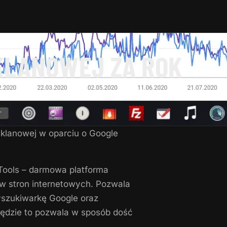
KLANOWEJ ZA ROK
y klanowej w oparciu o Google
Tools – darmowa platforma
ów stron internetowych. Pozwala
yszukiwarkę Google oraz
zędzie to pozwala w sposób dość