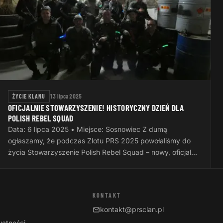
ŻYCIE KLANU
13 lipca 2025
OFICJALNIE STOWARZYSZENIE! HISTORYCZNY DZIEŃ DLA
POLISH REBEL SQUAD
Data: 6 lipca 2025 • Miejsce: Sosnowiec Z dumą
ogłaszamy, że podczas Zlotu PRS 2025 powołaliśmy do
życia Stowarzyszenie Polish Rebel Squad – nowy, oficjalny
rozdział naszej wspólnej…
KONTAKT
kontakt@prsclan.pl
watności