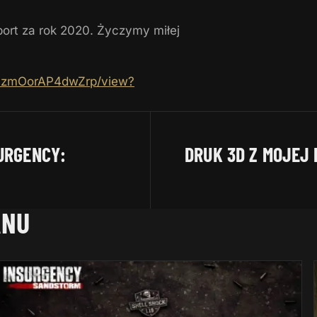
ort za rok 2020. Życzymy miłej
W13zmOorAP4dwZrp/view?
URGENCY:
DRUK 3D Z MOJEJ
ANU