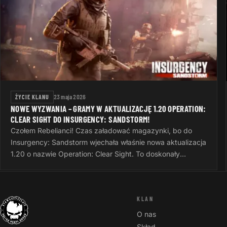
ŻYCIE KLANU
23 maja 2026
NOWE WYZWANIA – GRAMY W AKTUALIZACJĘ 1.20 OPERATION:
CLEAR SIGHT DO INSURGENCY: SANDSTORM!
Czołem Rebelianci! Czas załadować magazynki, bo do
Insurgency: Sandstorm wjechała właśnie nowa aktualizacja
1.20 o nazwie Operation: Clear Sight. To doskonały
pretekst, żeby po ciężkim dniu…
KLAN
O nas
Skład