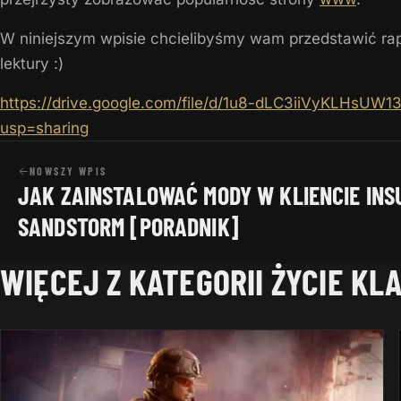
W niniejszym wpisie chcielibyśmy wam przedstawić rap
lektury :)
https://drive.google.com/file/d/1u8-dLC3iiVyKLHsU
usp=sharing
NOWSZY WPIS
JAK ZAINSTALOWAĆ MODY W KLIENCIE INS
SANDSTORM [PORADNIK]
WIĘCEJ Z KATEGORII ŻYCIE KL