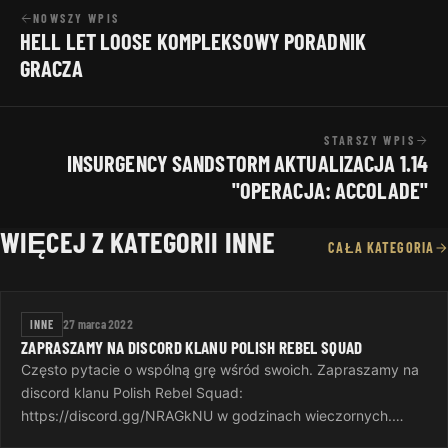
NOWSZY WPIS
HELL LET LOOSE KOMPLEKSOWY PORADNIK
GRACZA
STARSZY WPIS
INSURGENCY SANDSTORM AKTUALIZACJA 1.14
"OPERACJA: ACCOLADE"
WIĘCEJ Z KATEGORII INNE
CAŁA KATEGORIA
INNE
27 marca 2022
ZAPRASZAMY NA DISCORD KLANU POLISH REBEL SQUAD
Często pytacie o wspólną grę wśród swoich. Zapraszamy na
discord klanu Polish Rebel Squad:
https://discord.gg/NRAGkNU w godzinach wieczornych.
Gramy w Insurgency Sandstorm, Call of Duty MW…