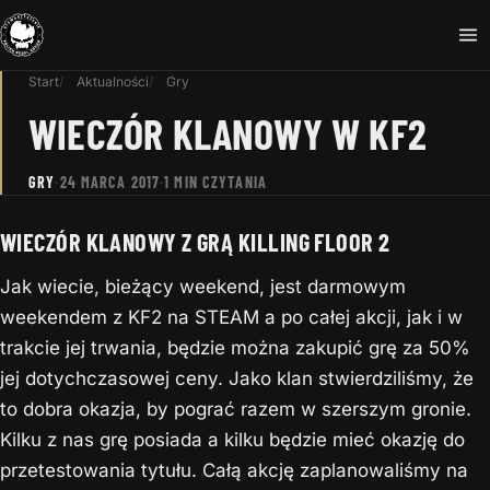
Start
Aktualności
Gry
WIECZÓR KLANOWY W KF2
GRY
·
24 MARCA 2017
·
1 MIN CZYTANIA
WIECZÓR KLANOWY Z GRĄ KILLING FLOOR 2
Jak wiecie, bieżący weekend, jest darmowym
weekendem z KF2 na STEAM a po całej akcji, jak i w
trakcie jej trwania, będzie można zakupić grę za 50%
jej dotychczasowej ceny. Jako klan stwierdziliśmy, że
to dobra okazja, by pograć razem w szerszym gronie.
Kilku z nas grę posiada a kilku będzie mieć okazję do
przetestowania tytułu. Całą akcję zaplanowaliśmy na