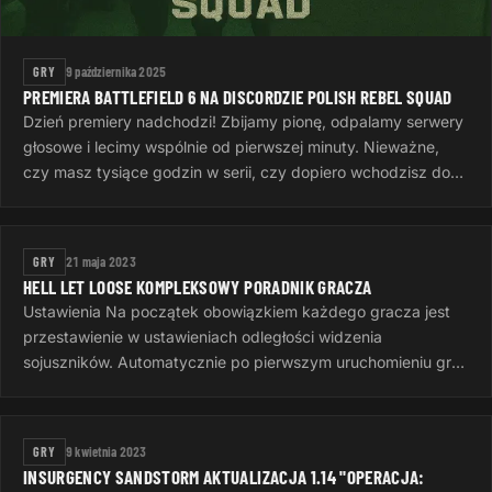
GRY
9 października 2025
PREMIERA BATTLEFIELD 6 NA DISCORDZIE POLISH REBEL SQUAD
Dzień premiery nadchodzi! Zbijamy pionę, odpalamy serwery
głosowe i lecimy wspólnie od pierwszej minuty. Nieważne,
czy masz tysiące godzin w serii, czy dopiero wchodzisz do
gry — ważne…
GRY
21 maja 2023
HELL LET LOOSE KOMPLEKSOWY PORADNIK GRACZA
Ustawienia Na początek obowiązkiem każdego gracza jest
przestawienie w ustawieniach odległości widzenia
sojuszników. Automatycznie po pierwszym uruchomieniu gry
jest to 50 metrów, to…
GRY
9 kwietnia 2023
INSURGENCY SANDSTORM AKTUALIZACJA 1.14 "OPERACJA: