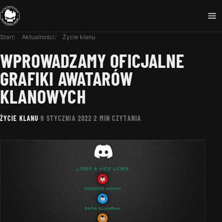
Start
Aktualności
Życie klanu
WPROWADZAMY OFICJALNE
GRAFIKI AWATARÓW
KLANOWYCH
ŻYCIE KLANU
·
9 STYCZNIA 2022
·
2 MIN CZYTANIA