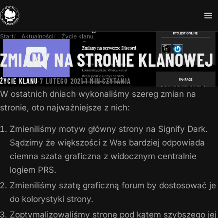
Start
Aktualności
Życie klanu
ZMIANY NA STRONIE KLANOWEJ
ŻYCIE KLANU
·
7 LUTEGO 2021
·
1 MIN CZYTANIA
W ostatnich dniach wykonaliśmy szereg zmian na
stronie, oto najważniejsze z nich:
Zmieniliśmy motyw główny strony na Signify Dark.
Sądzimy że większości z Was bardziej odpowiada
ciemna szata graficzna z widocznym centralnie
logiem PRS.
Zmieniliśmy szatę graficzną forum by dostosować je
do kolorystyki strony.
Zoptymalizowaliśmy stronę pod kątem szybszego jej