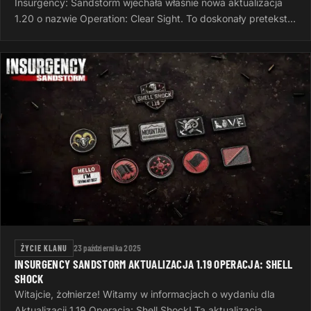
Insurgency: Sandstorm wjechała właśnie nowa aktualizacja
1.20 o nazwie Operation: Clear Sight. To doskonały pretekst,
żeby po ciężkim dniu…
ŻYCIE KLANU
23 października 2025
INSURGENCY SANDSTORM AKTUALIZACJA 1.19 OPERACJA: SHELL
SHOCK
Witajcie, żołnierze! Witamy w informacjach o wydaniu dla
Aktualizacji 1.19 Operacja: Shell Shock! Ta aktualizacja