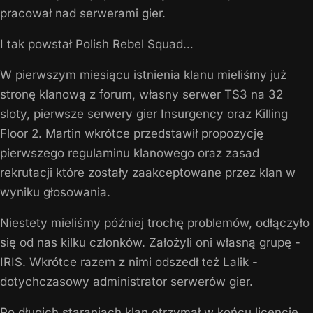
pracował nad serwerami gier.
I tak powstał Polish Rebel Squad…
W pierwszym miesiącu istnienia klanu mieliśmy już
stronę klanową z forum, własny serwer TS3 na 32
sloty, pierwsze serwery gier Insurgency oraz Killing
Floor 2. Martin wkrótce przedstawił propozycję
pierwszego regulaminu klanowego oraz zasad
rekrutacji które zostały zaakceptowane przez klan w
wyniku głosowania.
Niestety mieliśmy później trochę problemów, odłączyło
się od nas kilku członków. Założyli oni własną grupę -
IRIS. Wkrótce razem z nimi odszedł też Lalik -
dotychczasowy administrator serwerów gier.
Po długich staraniach klan otrzymał w końcu licencję