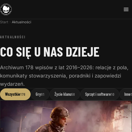
Start
Aktualności
AKTUALNOŚCI
CO SIĘ U NAS DZIEJE
Archiwum 178 wpisów z lat 2016–2026: relacje z pola,
komunikaty stowarzyszenia, poradniki i zapowiedzi
wydarzeń.
Wszystkie
Gry
Życie klanu
Sprzęt i software
Inne
178
81
58
10