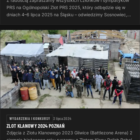
Z radością zapraszamy wszystkich członków i sympatyków
PRS na Ogólnopolski Zlot PRS 2025, który odbędzie się w
dniach 4–6 lipca 2025 na Śląsku – odwiedzimy Sosnowiec,
Rudę Śląską i Dąbrowę…
WYDARZENIA I KONKURSY
3 lipca 2024
ZLOT KLANOWY 2024 POZNAŃ
Zdjęcia z Zlotu Klanowego 2023 Gliwice (Battlezone Arena) 2
sierpnia bieżącego roku ruszamy z Zlotem Klanu Polish Rebel