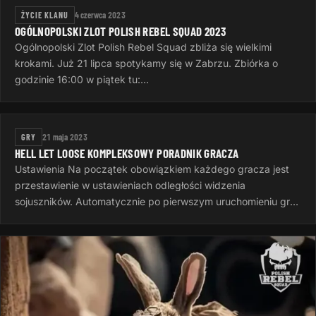
ŻYCIE KLANU
4 czerwca 2023
OGÓLNOPOLSKI ZLOT POLISH REBEL SQUAD 2023
Ogólnopolski Zlot Polish Rebel Squad zbliża się wielkimi
krokami. Już 21 lipca spotykamy się w Zabrzu. Zbiórka o
godzinie 16:00 w piątek tu:
https://goscinieczaborze.nocowanie.pl Krótki…
GRY
21 maja 2023
HELL LET LOOSE KOMPLEKSOWY PORADNIK GRACZA
Ustawienia Na początek obowiązkiem każdego gracza jest
przestawienie w ustawieniach odległości widzenia
sojuszników. Automatycznie po pierwszym uruchomieniu gry
jest to 50 metrów, to…