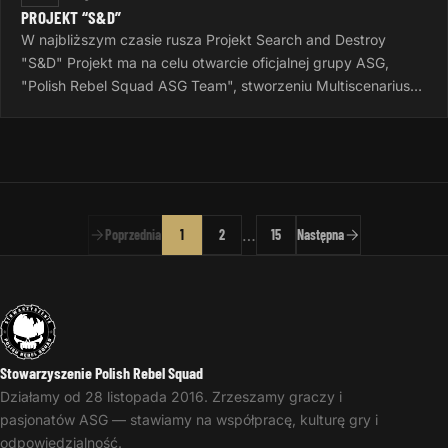
PROJEKT “S&D”
W najbliższym czasie rusza Projekt Search and Destroy
"S&D" Projekt ma na celu otwarcie oficjalnej grupy ASG,
"Polish Rebel Squad ASG Team", stworzeniu Multiscenariusza
do gier Airsoftowych…
…
Poprzednia
1
2
15
Następna
Stowarzyszenie Polish Rebel Squad
Działamy od 28 listopada 2016. Zrzeszamy graczy i
pasjonatów ASG — stawiamy na współpracę, kulturę gry i
odpowiedzialność.