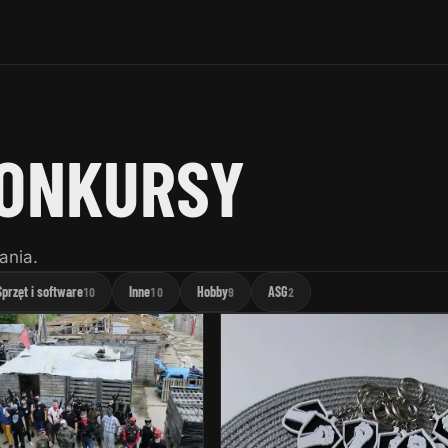
KONKURSY
ania.
Sprzęt i software
Inne
Hobby
ASG
10
10
9
2