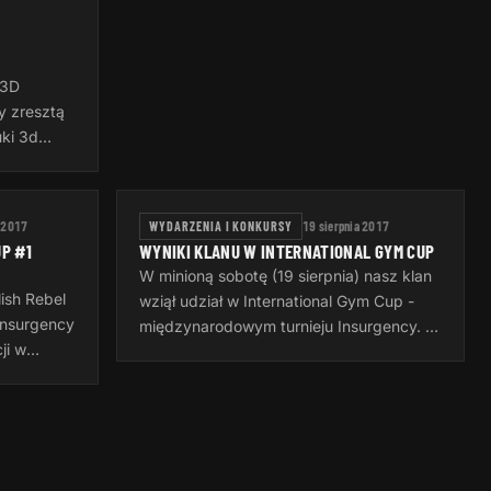
 3D
 zresztą
uki 3d
 co trzeba
nę na FB…
a 2017
WYDARZENIA I KONKURSY
19 sierpnia 2017
P #1
WYNIKI KLANU W INTERNATIONAL GYM CUP
W minioną sobotę (19 sierpnia) nasz klan
ish Rebel
wziął udział w International Gym Cup -
 Insurgency
międzynarodowym turnieju Insurgency. W
ji w
naszym składzie wystąpili: - HolyFrostFire
 drużyn z
- Welsatis5 - Jigsaw77…
3…