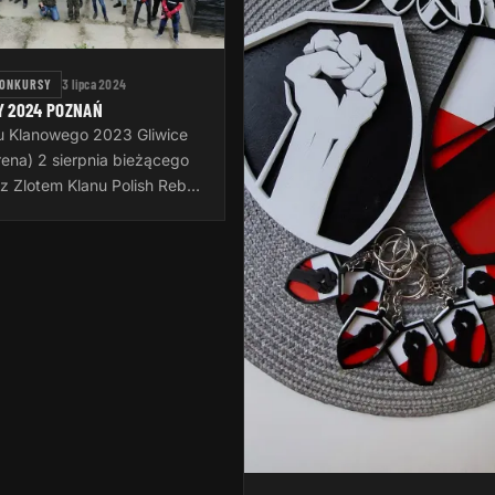
KONKURSY
3 lipca 2024
Y 2024 POZNAŃ
tu Klanowego 2023 Gliwice
rena) 2 sierpnia bieżącego
z Zlotem Klanu Polish Rebel
roku odbędzie się on w
ędzy godziną 15:00 a…