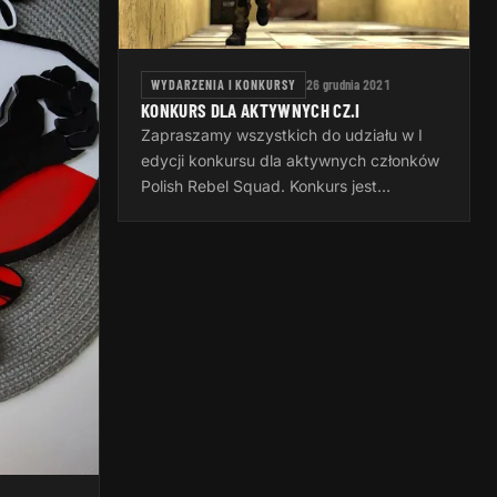
WYDARZENIA I KONKURSY
26 grudnia 2021
KONKURS DLA AKTYWNYCH CZ.I
Zapraszamy wszystkich do udziału w I
edycji konkursu dla aktywnych członków
Polish Rebel Squad. Konkurs jest
realizowany przez dowództwo PRS.
Nagrodą w konkursie jest zwrot kosztów
pobytu…