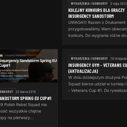
WYDARZENIA I KONKURSY
2 maja 2022
KOLEJNY KONKURS DLA GRACZY
INSURGENCY SANDSTORM
UWAGA!!! Razem z Drukament
przygotowaliśmy Wam obiecany
konkurs. Do wygrania różne dr
które widać na zdjęciu. Jedyne
zrobić to: - polubić naszą stro
WYDARZENIA I KONKURSY
18 listopad
INSURGENCY GYM - VETERANS CU
(AKTUALIZACJA)
W dniu dzisiejszym drużyna Pol
Squad bierze udział w turnieju
- Veterans Cup #1. Do rywalizac
KONKURSY
23 marca 2019
turnieju "Weteranów" stanie 11
ANDSTORM SPRING EU CUP#1
całego świata. 1. TBD 2. RzN 
19 Polish Rebel Squad ma
osić wszystkie chętne
opy na pierwszy
urniej w Insurgency