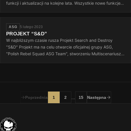
funkcji i aktualizacji na kolejne lata. Wszystkie nowe funkcje
gry zostaną ujawnione…
ASG
5 lutego 2023
PROJEKT “S&D”
W najbliższym czasie rusza Projekt Search and Destroy
"S&D" Projekt ma na celu otwarcie oficjalnej grupy ASG,
"Polish Rebel Squad ASG Team", stworzeniu Multiscenariusza
do gier Airsoftowych…
…
Poprzednia
1
2
15
Następna