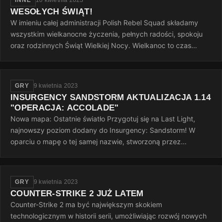
INNE
10 kwietnia 2023
WESOŁYCH ŚWIĄT!
W imieniu całej administracji Polish Rebel Squad składamy
wszystkim wielkanocne życzenia, pełnych radości, spokoju
oraz rodzinnych Świąt Wielkiej Nocy. Wielkanoc to czas
otuchy i nadziei…
GRY
9 kwietnia 2023
INSURGENCY SANDSTORM AKTUALIZACJA 1.14
"OPERACJA: ACCOLADE"
Nowa mapa: Ostatnie światło Przygotuj się na Last Light,
najnowszy poziom dodany do Insurgency: Sandstorm! W
oparciu o mapę o tej samej nazwie, stworzoną przez
InvalidNick na potrzeby…
GRY
9 kwietnia 2023
COUNTER-STRIKE 2 JUŻ LATEM
Counter-Strike 2 ma być największym skokiem
technologicznym w historii serii, umożliwiając rozwój nowych