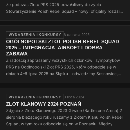
że podczas Zlotu PRS 2025 powołaliśmy do życia
Stowarzyszenie Polish Rebel Squad – nowy, oficjalny rozdział
naszej wspólnej…
WYDARZENIA I KONKURSY
8 czerwca 2025
OGÓLNOPOLSKI ZLOT POLISH REBEL SQUAD
2025 – INTEGRACJA, AIRSOFT I DOBRA
ZABAWA
Z radością zapraszamy wszystkich członków i sympatyków
PRS na Ogólnopolski Zlot PRS 2025, który odbędzie się w
dniach 4–6 lipca 2025 na Śląsku – odwiedzimy Sosnowiec,
Rudę Śląską i Dąbrowę…
WYDARZENIA I KONKURSY
3 lipca 2024
ZLOT KLANOWY 2024 POZNAŃ
Zdjęcia z Zlotu Klanowego 2023 Gliwice (Battlezone Arena) 2
sierpnia bieżącego roku ruszamy z Zlotem Klanu Polish Rebel
Squad, w tym roku odbędzie się on w Poznaniu. Między