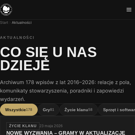
Start
Aktualności
AKTUALNOŚCI
CO SIĘ U NAS
DZIEJE
Archiwum 178 wpisów z lat 2016–2026: relacje z pola,
komunikaty stowarzyszenia, poradniki i zapowiedzi
wydarzeń.
Wszystkie
Gry
Życie klanu
Sprzęt i softwa
178
81
58
ŻYCIE KLANU
23 maja 2026
NOWE WYZWANIA – GRAMY W AKTUALIZACJĘ