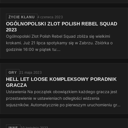
godziną 15:00 a…
ŻYCIE KLANU
4 czerwca 2023
OGÓLNOPOLSKI ZLOT POLISH REBEL SQUAD
2023
Ogólnopolski Zlot Polish Rebel Squad zbliża się wielkimi
krokami. Już 21 lipca spotykamy się w Zabrzu. Zbiórka o
godzinie 16:00 w piątek tu:
https://goscinieczaborze.nocowanie.pl Krótki…
GRY
21 maja 2023
HELL LET LOOSE KOMPLEKSOWY PORADNIK
GRACZA
Ustawienia Na początek obowiązkiem każdego gracza jest
przestawienie w ustawieniach odległości widzenia
sojuszników. Automatycznie po pierwszym uruchomieniu gry
jest to 50 metrów, to…