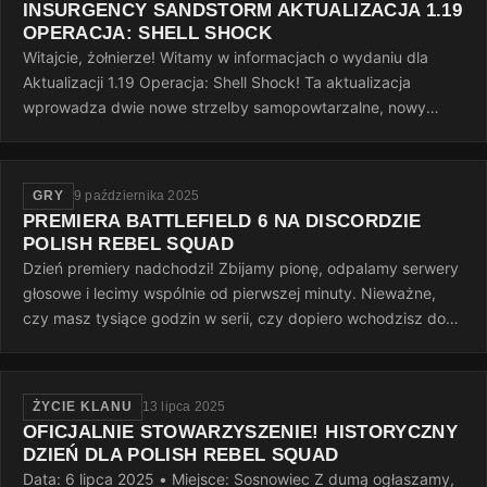
INSURGENCY SANDSTORM AKTUALIZACJA 1.19
OPERACJA: SHELL SHOCK
Witajcie, żołnierze! Witamy w informacjach o wydaniu dla
Aktualizacji 1.19 Operacja: Shell Shock! Ta aktualizacja
wprowadza dwie nowe strzelby samopowtarzalne, nowy
system wyzwań, nowe opcje…
GRY
9 października 2025
PREMIERA BATTLEFIELD 6 NA DISCORDZIE
POLISH REBEL SQUAD
Dzień premiery nadchodzi! Zbijamy pionę, odpalamy serwery
głosowe i lecimy wspólnie od pierwszej minuty. Nieważne,
czy masz tysiące godzin w serii, czy dopiero wchodzisz do
gry — ważne…
ŻYCIE KLANU
13 lipca 2025
OFICJALNIE STOWARZYSZENIE! HISTORYCZNY
DZIEŃ DLA POLISH REBEL SQUAD
Data: 6 lipca 2025 • Miejsce: Sosnowiec Z dumą ogłaszamy,