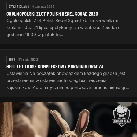
ŻYCIE KLANU
4 czerwca 2023
OGÓLNOPOLSKI ZLOT POLISH REBEL SQUAD 2023
Ogólnopolski Zlot Polish Rebel Squad zbliża się wielkimi
krokami. Już 21 lipca spotykamy się w Zabrzu. Zbiórka o
godzinie 16:00 w piątek tu:
https://goscinieczaborze.nocowanie.pl Krótki…
GRY
21 maja 2023
HELL LET LOOSE KOMPLEKSOWY PORADNIK GRACZA
Ustawienia Na początek obowiązkiem każdego gracza jest
przestawienie w ustawieniach odległości widzenia
sojuszników. Automatycznie po pierwszym uruchomieniu gry
jest to 50 metrów, to…