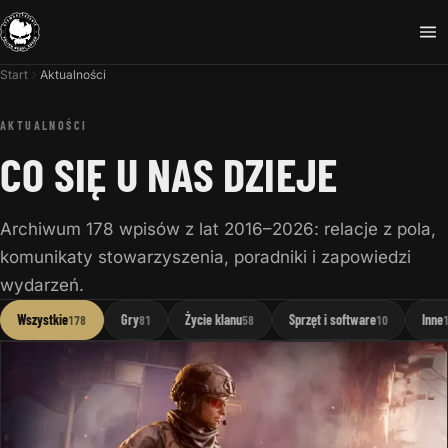
Start
Aktualności
AKTUALNOŚCI
CO SIĘ U NAS DZIEJE
Archiwum 178 wpisów z lat 2016–2026: relacje z pola,
komunikaty stowarzyszenia, poradniki i zapowiedzi
wydarzeń.
Wszystkie
Gry
Życie klanu
Sprzęt i software
Inne
178
81
58
10