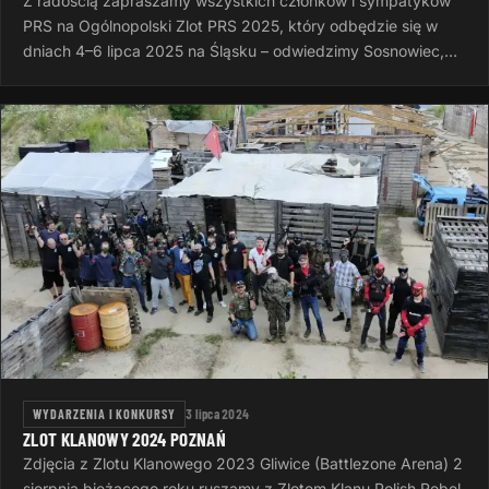
Z radością zapraszamy wszystkich członków i sympatyków
PRS na Ogólnopolski Zlot PRS 2025, który odbędzie się w
dniach 4–6 lipca 2025 na Śląsku – odwiedzimy Sosnowiec,
Rudę Śląską i Dąbrowę…
WYDARZENIA I KONKURSY
3 lipca 2024
ZLOT KLANOWY 2024 POZNAŃ
Zdjęcia z Zlotu Klanowego 2023 Gliwice (Battlezone Arena) 2
sierpnia bieżącego roku ruszamy z Zlotem Klanu Polish Rebel