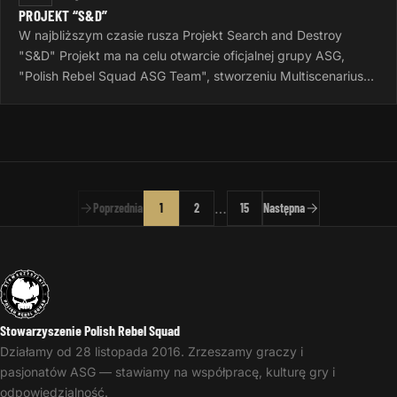
PROJEKT “S&D”
W najbliższym czasie rusza Projekt Search and Destroy
"S&D" Projekt ma na celu otwarcie oficjalnej grupy ASG,
"Polish Rebel Squad ASG Team", stworzeniu Multiscenariusza
do gier Airsoftowych…
…
Poprzednia
1
2
15
Następna
Stowarzyszenie Polish Rebel Squad
Działamy od 28 listopada 2016. Zrzeszamy graczy i
pasjonatów ASG — stawiamy na współpracę, kulturę gry i
odpowiedzialność.