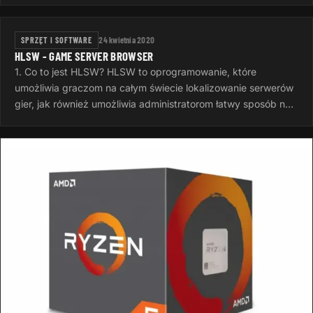
buildów czyli…
SPRZĘT I SOFTWARE
24 kwietnia 2020
HLSW - GAME SERVER BROWSER
1. Co to jest HLSW? HLSW to oprogramowanie, które
umożliwia graczom na całym świecie lokalizowanie serwerów
gier, jak również umożliwia administratorom łatwy sposób na
zarządzanie ich…