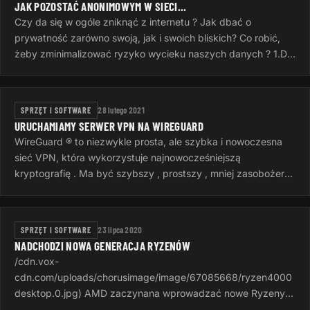
JAK POZOSTAĆ ANONIMOWYM W SIECI...
Czy da się w ogóle zniknąć z internetu ? Jak dbać o
prywatność zarówno swoją, jak i swoich bliskich? Co robić,
żeby zminimalizować ryzyko wycieku naszych danych ? 1.Do
komunikacji…
SPRZĘT I SOFTWARE
28 lutego 2021
URUCHAMIAMY SERWER VPN NA WIREGUARD
WireGuard ® to niezwykle prosta, ale szybka i nowoczesna
sieć VPN, która wykorzystuje najnowocześniejszą
kryptografię . Ma być szybszy , prostszy , mniej zasobożerny
i bardziej przydatny niż…
SPRZĘT I SOFTWARE
23 lipca 2020
NADCHODZI NOWA GENERACJA RYZENÓW
/cdn.vox-
cdn.com/uploads/chorusimage/image/67085668/ryzen4000
desktop.0.jpg) AMD zaczynana wprowadzać nowe Ryzeny z
serii 4000, dostępne wcześniej w laptopach, do swoich pre-