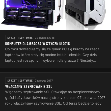
SPRZĘT I SOFTWARE
20 stycznia 2018
KOMPUTER DLA GRACZA W STYCZNIU 2018
Co roku dowiadujemy się że rynek PC się kurczy na rzecz
laptopów które stały się modne lekkie i cienkie. Czy dziś
laptop jest rozsądnym wyborem dla gracza ? Niestety
konsumenci nie mają…
SPRZĘT I SOFTWARE
7 czerwca 2017
WŁĄCZAMY SZYFROWANIE SSL
Włączamy szyfrowanie SSL Stawiając na bezpieczeństwo
gości i użytkowników naszej strony z dniem 07 czerwca 2017
roku włączyliśmy szyfrowanie SSL. Od teraz będzie to jedyna
metoda dostępu…