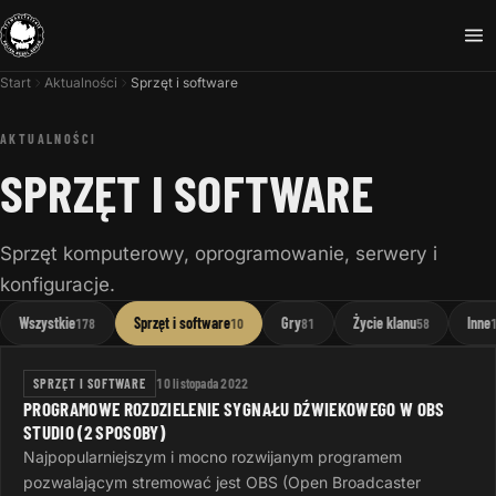
Start
Aktualności
Sprzęt i software
AKTUALNOŚCI
SPRZĘT I SOFTWARE
Sprzęt komputerowy, oprogramowanie, serwery i
konfiguracje.
Wszystkie
Sprzęt i software
Gry
Życie klanu
Inne
178
10
81
58
SPRZĘT I SOFTWARE
10 listopada 2022
PROGRAMOWE ROZDZIELENIE SYGNAŁU DŹWIEKOWEGO W OBS
STUDIO (2 SPOSOBY)
Najpopularniejszym i mocno rozwijanym programem
pozwalającym stremować jest OBS (Open Broadcaster