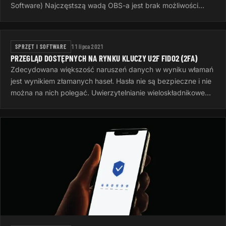
Software) Najczęstszą wadą OBS-a jest brak możliwości
separacji sygnału dźwiękowego dla…
SPRZĘT I SOFTWARE
11 lipca 2021
PRZEGLĄD DOSTĘPNYCH NA RYNKU KLUCZY U2F FIDO2 (2FA)
Zdecydowana większość naruszeń danych w wyniku włamań
jest wynikiem złamanych haseł. Hasła nie są bezpieczne i nie
można na nich polegać. Uwierzytelnianie wieloskładnikowe
jest teraz…