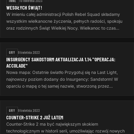
INNE
10 kwietnia 2023
WESOŁYCH ŚWIĄT!
W imieniu całej administracji Polish Rebel Squad składamy
wszystkim wielkanocne życzenia, pełnych radości, spokoju
oraz rodzinnych Świąt Wielkiej Nocy. Wielkanoc to czas
otuchy i nadziei…
GRY
9 kwietnia 2023
INSURGENCY SANDSTORM AKTUALIZACJA 1.14 "OPERACJA:
ACCOLADE"
Nowa mapa: Ostatnie światło Przygotuj się na Last Light,
najnowszy poziom dodany do Insurgency: Sandstorm! W
oparciu o mapę o tej samej nazwie, stworzoną przez
InvalidNick na potrzeby…
GRY
9 kwietnia 2023
COUNTER-STRIKE 2 JUŻ LATEM
Counter-Strike 2 ma być największym skokiem
technologicznym w historii serii, umożliwiając rozwój nowych