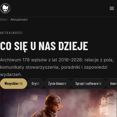
Start
Aktualności
AKTUALNOŚCI
CO SIĘ U NAS DZIEJE
Archiwum 178 wpisów z lat 2016–2026: relacje z pola,
komunikaty stowarzyszenia, poradniki i zapowiedzi
wydarzeń.
Wszystkie
Gry
Życie klanu
Sprzęt i software
Inne
178
81
58
10