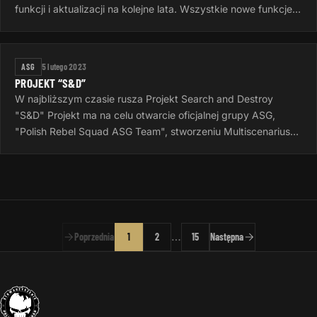
funkcji i aktualizacji na kolejne lata. Wszystkie nowe funkcje
gry zostaną ujawnione…
ASG
5 lutego 2023
PROJEKT “S&D”
W najbliższym czasie rusza Projekt Search and Destroy
"S&D" Projekt ma na celu otwarcie oficjalnej grupy ASG,
"Polish Rebel Squad ASG Team", stworzeniu Multiscenariusza
do gier Airsoftowych…
…
Poprzednia
1
2
15
Następna