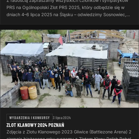
Z radością zapraszamy wszystkich członków i sympatyków
PRS na Ogólnopolski Zlot PRS 2025, który odbędzie się w
dniach 4–6 lipca 2025 na Śląsku – odwiedzimy Sosnowiec,
Rudę Śląską i Dąbrowę…
WYDARZENIA I KONKURSY
3 lipca 2024
ZLOT KLANOWY 2024 POZNAŃ
Zdjęcia z Zlotu Klanowego 2023 Gliwice (Battlezone Arena) 2
sierpnia bieżącego roku ruszamy z Zlotem Klanu Polish Rebel