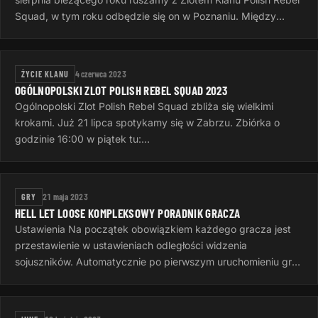
Squad, w tym roku odbędzie się on w Poznaniu. Między
godziną 15:00 a…
ŻYCIE KLANU
4 czerwca 2023
OGÓLNOPOLSKI ZLOT POLISH REBEL SQUAD 2023
Ogólnopolski Zlot Polish Rebel Squad zbliża się wielkimi
krokami. Już 21 lipca spotykamy się w Zabrzu. Zbiórka o
godzinie 16:00 w piątek tu:
https://goscinieczaborze.nocowanie.pl Krótki…
GRY
21 maja 2023
HELL LET LOOSE KOMPLEKSOWY PORADNIK GRACZA
Ustawienia Na początek obowiązkiem każdego gracza jest
przestawienie w ustawieniach odległości widzenia
sojuszników. Automatycznie po pierwszym uruchomieniu gry
jest to 50 metrów, to…