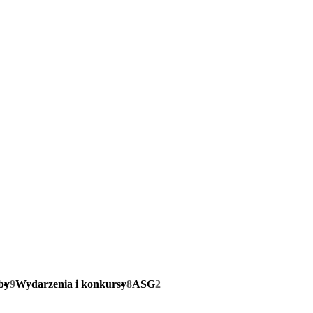
by
9
Wydarzenia i konkursy
8
ASG
2