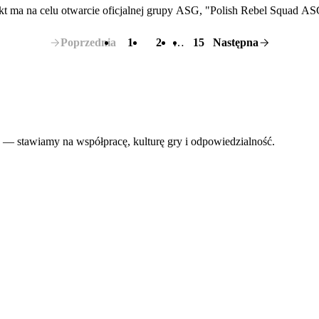
kt ma na celu otwarcie oficjalnej grupy ASG, "Polish Rebel Squad A
Poprzednia
1
2
…
15
Następna
 — stawiamy na współpracę, kulturę gry i odpowiedzialność.