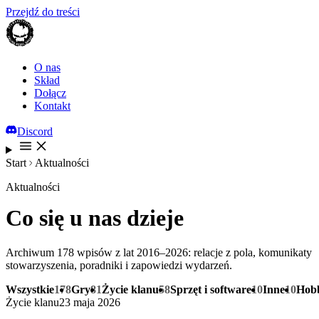
Przejdź do treści
O nas
Skład
Dołącz
Kontakt
Discord
Start
Aktualności
Aktualności
Co się u nas dzieje
Archiwum 178 wpisów z lat 2016–2026: relacje z pola, komunikaty
stowarzyszenia, poradniki i zapowiedzi wydarzeń.
Wszystkie
178
Gry
81
Życie klanu
58
Sprzęt i software
10
Inne
10
Hob
Życie klanu
23 maja 2026