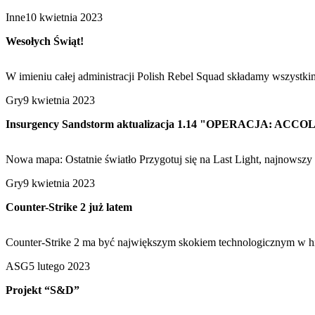
Inne
10 kwietnia 2023
Wesołych Świąt!
W imieniu całej administracji Polish Rebel Squad składamy wszystki
Gry
9 kwietnia 2023
Insurgency Sandstorm aktualizacja 1.14 "OPERACJA: ACC
Nowa mapa: Ostatnie światło Przygotuj się na Last Light, najnowsz
Gry
9 kwietnia 2023
Counter-Strike 2 już latem
Counter-Strike 2 ma być największym skokiem technologicznym w hist
ASG
5 lutego 2023
Projekt “S&D”