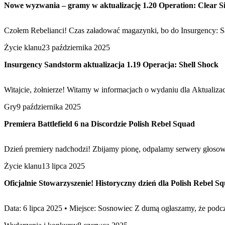
Nowe wyzwania – gramy w aktualizację 1.20 Operation: Clear S
Czołem Rebelianci! Czas załadować magazynki, bo do Insurgency: Sa
Życie klanu
23 października 2025
Insurgency Sandstorm aktualizacja 1.19 Operacja: Shell Shock
Witajcie, żołnierze! Witamy w informacjach o wydaniu dla Aktuali
Gry
9 października 2025
Premiera Battlefield 6 na Discordzie Polish Rebel Squad
Dzień premiery nadchodzi! Zbijamy pionę, odpalamy serwery głosowe
Życie klanu
13 lipca 2025
Oficjalnie Stowarzyszenie! Historyczny dzień dla Polish Rebel S
Data: 6 lipca 2025 • Miejsce: Sosnowiec Z dumą ogłaszamy, że podc