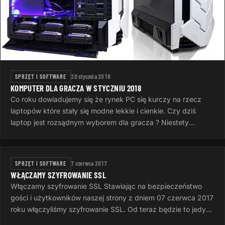
SPRZĘT I SOFTWARE
20 stycznia 2018
KOMPUTER DLA GRACZA W STYCZNIU 2018
Co roku dowiadujemy się że rynek PC się kurczy na rzecz
laptopów które stały się modne lekkie i cienkie. Czy dziś
laptop jest rozsądnym wyborem dla gracza ? Niestety
konsumenci nie mają…
SPRZĘT I SOFTWARE
7 czerwca 2017
WŁĄCZAMY SZYFROWANIE SSL
Włączamy szyfrowanie SSL Stawiając na bezpieczeństwo
gości i użytkowników naszej strony z dniem 07 czerwca 2017
roku włączyliśmy szyfrowanie SSL. Od teraz będzie to jedyna
metoda dostępu…