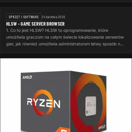
buildów czyli…
SPRZĘT I SOFTWARE
24 kwietnia 2020
HLSW - GAME SERVER BROWSER
1. Co to jest HLSW? HLSW to oprogramowanie, które
umożliwia graczom na całym świecie lokalizowanie serwerów
gier, jak również umożliwia administratorom łatwy sposób na
zarządzanie ich…