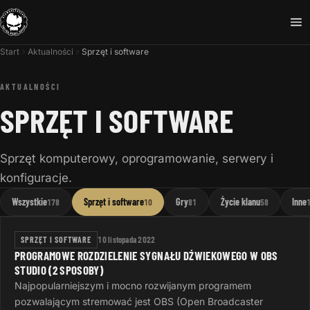
Start
Aktualności
Sprzęt i software
AKTUALNOŚCI
SPRZĘT I SOFTWARE
Sprzęt komputerowy, oprogramowanie, serwery i
konfiguracje.
Wszystkie
Sprzęt i software
Gry
Życie klanu
Inne
178
10
81
58
SPRZĘT I SOFTWARE
10 listopada 2022
PROGRAMOWE ROZDZIELENIE SYGNAŁU DŹWIEKOWEGO W OBS
STUDIO (2 SPOSOBY)
Najpopularniejszym i mocno rozwijanym programem
pozwalającym stremować jest OBS (Open Broadcaster