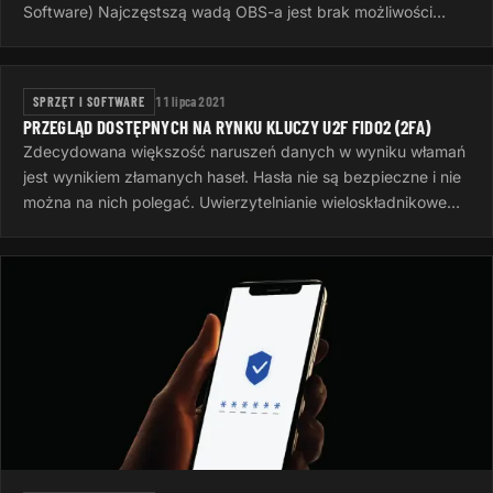
Software) Najczęstszą wadą OBS-a jest brak możliwości
separacji sygnału dźwiękowego dla…
SPRZĘT I SOFTWARE
11 lipca 2021
PRZEGLĄD DOSTĘPNYCH NA RYNKU KLUCZY U2F FIDO2 (2FA)
Zdecydowana większość naruszeń danych w wyniku włamań
jest wynikiem złamanych haseł. Hasła nie są bezpieczne i nie
można na nich polegać. Uwierzytelnianie wieloskładnikowe
jest teraz…