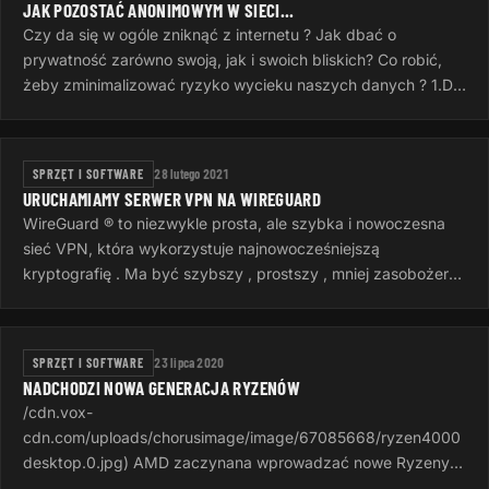
JAK POZOSTAĆ ANONIMOWYM W SIECI...
Czy da się w ogóle zniknąć z internetu ? Jak dbać o
prywatność zarówno swoją, jak i swoich bliskich? Co robić,
żeby zminimalizować ryzyko wycieku naszych danych ? 1.Do
komunikacji…
SPRZĘT I SOFTWARE
28 lutego 2021
URUCHAMIAMY SERWER VPN NA WIREGUARD
WireGuard ® to niezwykle prosta, ale szybka i nowoczesna
sieć VPN, która wykorzystuje najnowocześniejszą
kryptografię . Ma być szybszy , prostszy , mniej zasobożerny
i bardziej przydatny niż…
SPRZĘT I SOFTWARE
23 lipca 2020
NADCHODZI NOWA GENERACJA RYZENÓW
/cdn.vox-
cdn.com/uploads/chorusimage/image/67085668/ryzen4000
desktop.0.jpg) AMD zaczynana wprowadzać nowe Ryzeny z
serii 4000, dostępne wcześniej w laptopach, do swoich pre-