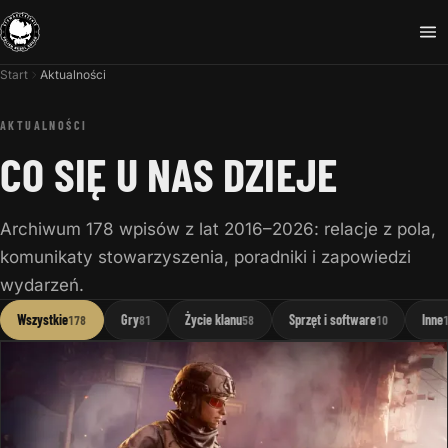
Start
Aktualności
AKTUALNOŚCI
CO SIĘ U NAS DZIEJE
Archiwum 178 wpisów z lat 2016–2026: relacje z pola,
komunikaty stowarzyszenia, poradniki i zapowiedzi
wydarzeń.
Wszystkie
Gry
Życie klanu
Sprzęt i software
Inne
178
81
58
10