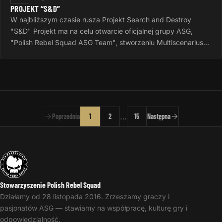
PROJEKT “S&D”
W najbliższym czasie rusza Projekt Search and Destroy
"S&D" Projekt ma na celu otwarcie oficjalnej grupy ASG,
"Polish Rebel Squad ASG Team", stworzeniu Multiscenariusza
do gier Airsoftowych…
…
Poprzednia
1
2
15
Następna
Stowarzyszenie Polish Rebel Squad
Działamy od 28 listopada 2016. Zrzeszamy graczy i
pasjonatów ASG — stawiamy na współpracę, kulturę gry i
odpowiedzialność.