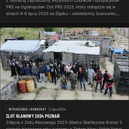
Z radością zapraszamy wszystkich członków i sympatyków
PRS na Ogólnopolski Zlot PRS 2025, który odbędzie się w
dniach 4–6 lipca 2025 na Śląsku – odwiedzimy Sosnowiec,
Rudę Śląską i Dąbrowę…
WYDARZENIA I KONKURSY
3 lipca 2024
ZLOT KLANOWY 2024 POZNAŃ
Zdjęcia z Zlotu Klanowego 2023 Gliwice (Battlezone Arena) 2
sierpnia bieżącego roku ruszamy z Zlotem Klanu Polish Rebel