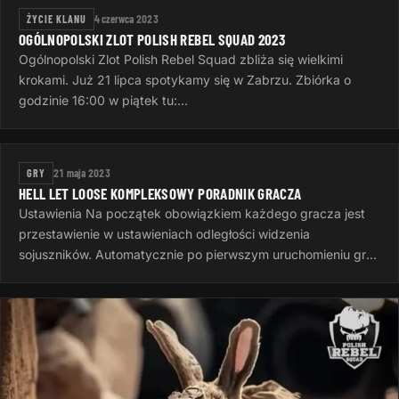
ŻYCIE KLANU
4 czerwca 2023
OGÓLNOPOLSKI ZLOT POLISH REBEL SQUAD 2023
Ogólnopolski Zlot Polish Rebel Squad zbliża się wielkimi
krokami. Już 21 lipca spotykamy się w Zabrzu. Zbiórka o
godzinie 16:00 w piątek tu:
https://goscinieczaborze.nocowanie.pl Krótki…
GRY
21 maja 2023
HELL LET LOOSE KOMPLEKSOWY PORADNIK GRACZA
Ustawienia Na początek obowiązkiem każdego gracza jest
przestawienie w ustawieniach odległości widzenia
sojuszników. Automatycznie po pierwszym uruchomieniu gry
jest to 50 metrów, to…