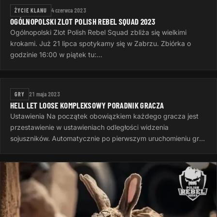
ŻYCIE KLANU
4 czerwca 2023
OGÓLNOPOLSKI ZLOT POLISH REBEL SQUAD 2023
Ogólnopolski Zlot Polish Rebel Squad zbliża się wielkimi
krokami. Już 21 lipca spotykamy się w Zabrzu. Zbiórka o
godzinie 16:00 w piątek tu:
https://goscinieczaborze.nocowanie.pl Krótki…
GRY
21 maja 2023
HELL LET LOOSE KOMPLEKSOWY PORADNIK GRACZA
Ustawienia Na początek obowiązkiem każdego gracza jest
przestawienie w ustawieniach odległości widzenia
sojuszników. Automatycznie po pierwszym uruchomieniu gry
jest to 50 metrów, to…