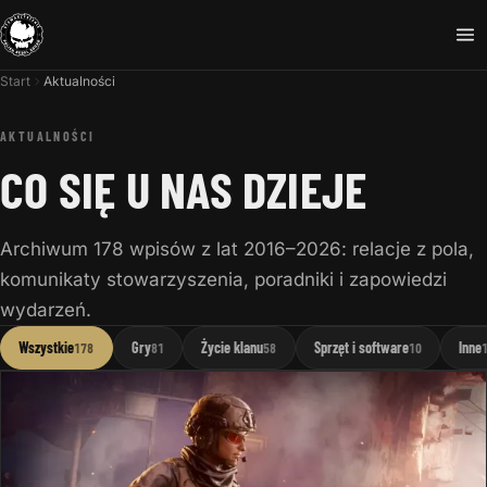
Start
Aktualności
AKTUALNOŚCI
CO SIĘ U NAS DZIEJE
Archiwum 178 wpisów z lat 2016–2026: relacje z pola,
komunikaty stowarzyszenia, poradniki i zapowiedzi
wydarzeń.
Wszystkie
Gry
Życie klanu
Sprzęt i software
Inne
178
81
58
10