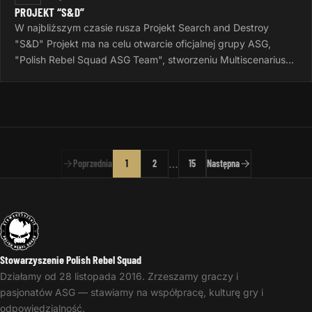
PROJEKT “S&D”
W najbliższym czasie rusza Projekt Search and Destroy
"S&D" Projekt ma na celu otwarcie oficjalnej grupy ASG,
"Polish Rebel Squad ASG Team", stworzeniu Multiscenariusza
do gier Airsoftowych…
…
Poprzednia
1
2
15
Następna
Stowarzyszenie Polish Rebel Squad
Działamy od 28 listopada 2016. Zrzeszamy graczy i
pasjonatów ASG — stawiamy na współpracę, kulturę gry i
odpowiedzialność.