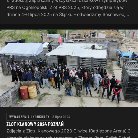
Z radością zapraszamy wszystkich członków i sympatyków
PRS na Ogólnopolski Zlot PRS 2025, który odbędzie się w
dniach 4–6 lipca 2025 na Śląsku – odwiedzimy Sosnowiec,
Rudę Śląską i Dąbrowę…
WYDARZENIA I KONKURSY
3 lipca 2024
ZLOT KLANOWY 2024 POZNAŃ
Zdjęcia z Zlotu Klanowego 2023 Gliwice (Battlezone Arena) 2
sierpnia bieżącego roku ruszamy z Zlotem Klanu Polish Rebel