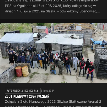
Z radością zapraszamy wszystkich członków i sympatyków
PRS na Ogólnopolski Zlot PRS 2025, który odbędzie się w
dniach 4–6 lipca 2025 na Śląsku – odwiedzimy Sosnowiec,
Rudę Śląską i Dąbrowę…
WYDARZENIA I KONKURSY
3 lipca 2024
ZLOT KLANOWY 2024 POZNAŃ
Zdjęcia z Zlotu Klanowego 2023 Gliwice (Battlezone Arena) 2
sierpnia bieżącego roku ruszamy z Zlotem Klanu Polish Rebel