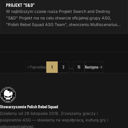
PROJEKT “S&D”
W najbliższym czasie rusza Projekt Search and Destroy
"S&D" Projekt ma na celu otwarcie oficjalnej grupy ASG,
"Polish Rebel Squad ASG Team", stworzeniu Multiscenariusza
do gier Airsoftowych…
…
Poprzednia
1
2
15
Następna
Stowarzyszenie Polish Rebel Squad
Działamy od 28 listopada 2016. Zrzeszamy graczy i
pasjonatów ASG — stawiamy na współpracę, kulturę gry i
odpowiedzialność.