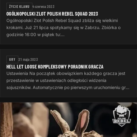
ŻYCIE KLANU
4 czerwca 2023
OGÓLNOPOLSKI ZLOT POLISH REBEL SQUAD 2023
Ogólnopolski Zlot Polish Rebel Squad zbliża się wielkimi
krokami. Już 21 lipca spotykamy się w Zabrzu. Zbiórka o
godzinie 16:00 w piątek tu:
https://goscinieczaborze.nocowanie.pl Krótki…
GRY
21 maja 2023
HELL LET LOOSE KOMPLEKSOWY PORADNIK GRACZA
Ustawienia Na początek obowiązkiem każdego gracza jest
przestawienie w ustawieniach odległości widzenia
sojuszników. Automatycznie po pierwszym uruchomieniu gry
jest to 50 metrów, to…