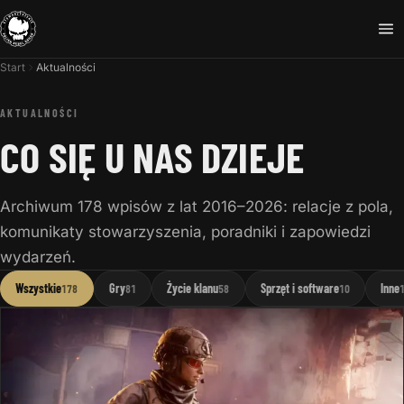
Start
Aktualności
AKTUALNOŚCI
CO SIĘ U NAS DZIEJE
Archiwum 178 wpisów z lat 2016–2026: relacje z pola,
komunikaty stowarzyszenia, poradniki i zapowiedzi
wydarzeń.
Wszystkie
Gry
Życie klanu
Sprzęt i software
Inne
178
81
58
10