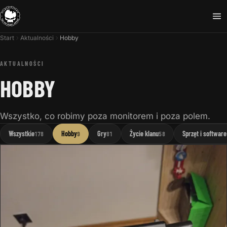
Start
Aktualności
Hobby
AKTUALNOŚCI
HOBBY
Wszystko, co robimy poza monitorem i poza polem.
Wszystkie
Hobby
Gry
Życie klanu
Sprzęt i software
178
9
81
58