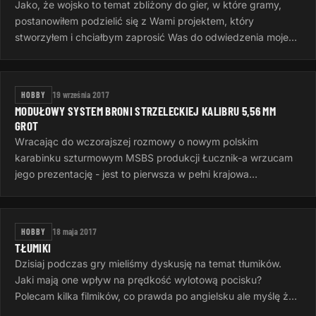
Jako, że wojsko to temat zbliżony do gier, w które gramy,
postanowiłem podzielić się z Wami projektem, który
stworzyłem i chciałbym zaprosić Was do odwiedzenia mojego
bloga: Podoficer.pl…
HOBBY
19 września 2017
MODUŁOWY SYSTEM BRONI STRZELECKIEJ KALIBRU 5,56 MM
GROT
Wracając do wczorajszej rozmowy o nowym polskim
karabinku szturmowym MSBS produkcji Łucznik-a wrzucam
jego prezentację - jest to pierwsza w pełni krajowa
konstrukcja i jak widać na filmie…
HOBBY
18 maja 2017
TŁUMIKI
Dzisiaj podczas gry mieliśmy dyskusję na temat tłumików.
Jaki mają one wpływ na prędkość wylotową pocisku?
Polecam kilka filmików, co prawda po angielsku ale myślę że
to nie problem…