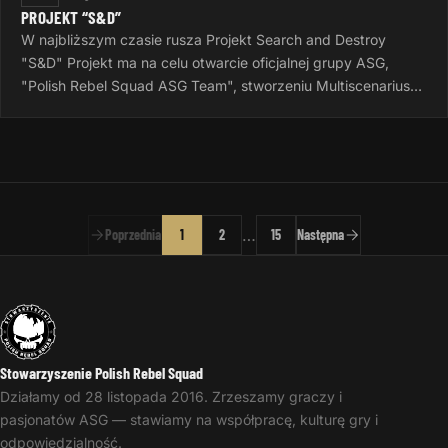
PROJEKT “S&D”
W najbliższym czasie rusza Projekt Search and Destroy
"S&D" Projekt ma na celu otwarcie oficjalnej grupy ASG,
"Polish Rebel Squad ASG Team", stworzeniu Multiscenariusza
do gier Airsoftowych…
…
Poprzednia
1
2
15
Następna
Stowarzyszenie Polish Rebel Squad
Działamy od 28 listopada 2016. Zrzeszamy graczy i
pasjonatów ASG — stawiamy na współpracę, kulturę gry i
odpowiedzialność.