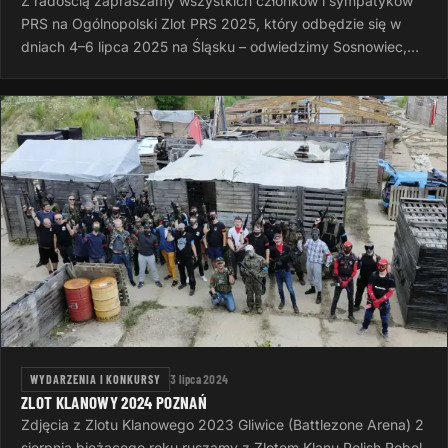
Z radością zapraszamy wszystkich członków i sympatyków
PRS na Ogólnopolski Zlot PRS 2025, który odbędzie się w
dniach 4–6 lipca 2025 na Śląsku – odwiedzimy Sosnowiec,
Rudę Śląską i Dąbrowę…
WYDARZENIA I KONKURSY
3 lipca 2024
ZLOT KLANOWY 2024 POZNAŃ
Zdjęcia z Zlotu Klanowego 2023 Gliwice (Battlezone Arena) 2
sierpnia bieżącego roku ruszamy z Zlotem Klanu Polish Rebel