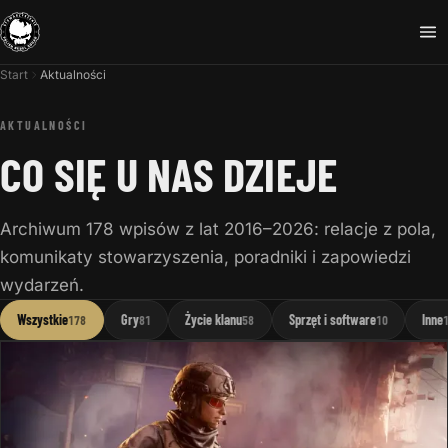
Start
Aktualności
AKTUALNOŚCI
CO SIĘ U NAS DZIEJE
Archiwum 178 wpisów z lat 2016–2026: relacje z pola,
komunikaty stowarzyszenia, poradniki i zapowiedzi
wydarzeń.
Wszystkie
Gry
Życie klanu
Sprzęt i software
Inne
178
81
58
10