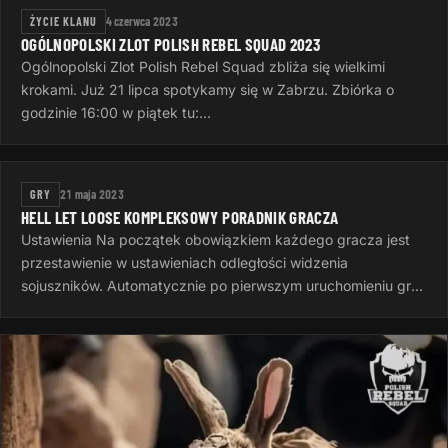
ŻYCIE KLANU
4 czerwca 2023
OGÓLNOPOLSKI ZLOT POLISH REBEL SQUAD 2023
Ogólnopolski Zlot Polish Rebel Squad zbliża się wielkimi
krokami. Już 21 lipca spotykamy się w Zabrzu. Zbiórka o
godzinie 16:00 w piątek tu:
https://goscinieczaborze.nocowanie.pl Krótki…
GRY
21 maja 2023
HELL LET LOOSE KOMPLEKSOWY PORADNIK GRACZA
Ustawienia Na początek obowiązkiem każdego gracza jest
przestawienie w ustawieniach odległości widzenia
sojuszników. Automatycznie po pierwszym uruchomieniu gry
jest to 50 metrów, to…