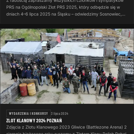
Z radością zapraszamy wszystkich członków i sympatyków
PRS na Ogólnopolski Zlot PRS 2025, który odbędzie się w
dniach 4–6 lipca 2025 na Śląsku – odwiedzimy Sosnowiec,
Rudę Śląską i Dąbrowę…
WYDARZENIA I KONKURSY
3 lipca 2024
ZLOT KLANOWY 2024 POZNAŃ
Zdjęcia z Zlotu Klanowego 2023 Gliwice (Battlezone Arena) 2
sierpnia bieżącego roku ruszamy z Zlotem Klanu Polish Rebel