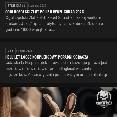
ŻYCIE KLANU
4 czerwca 2023
OGÓLNOPOLSKI ZLOT POLISH REBEL SQUAD 2023
Ogólnopolski Zlot Polish Rebel Squad zbliża się wielkimi
krokami. Już 21 lipca spotykamy się w Zabrzu. Zbiórka o
godzinie 16:00 w piątek tu:
https://goscinieczaborze.nocowanie.pl Krótki…
GRY
21 maja 2023
HELL LET LOOSE KOMPLEKSOWY PORADNIK GRACZA
Ustawienia Na początek obowiązkiem każdego gracza jest
przestawienie w ustawieniach odległości widzenia
sojuszników. Automatycznie po pierwszym uruchomieniu gry
jest to 50 metrów, to…