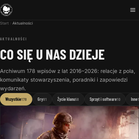
Start
Aktualności
AKTUALNOŚCI
CO SIĘ U NAS DZIEJE
Archiwum 178 wpisów z lat 2016–2026: relacje z pola,
komunikaty stowarzyszenia, poradniki i zapowiedzi
wydarzeń.
Wszystkie
Gry
Życie klanu
Sprzęt i software
Inne
178
81
58
10