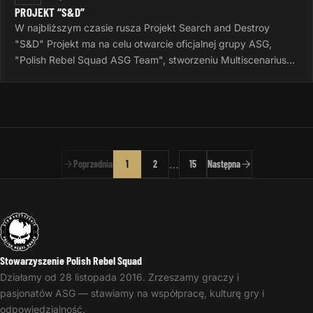
PROJEKT “S&D”
W najbliższym czasie rusza Projekt Search and Destroy
"S&D" Projekt ma na celu otwarcie oficjalnej grupy ASG,
"Polish Rebel Squad ASG Team", stworzeniu Multiscenariusza
do gier Airsoftowych…
…
Poprzednia
1
2
15
Następna
Stowarzyszenie Polish Rebel Squad
Działamy od 28 listopada 2016. Zrzeszamy graczy i
pasjonatów ASG — stawiamy na współpracę, kulturę gry i
odpowiedzialność.