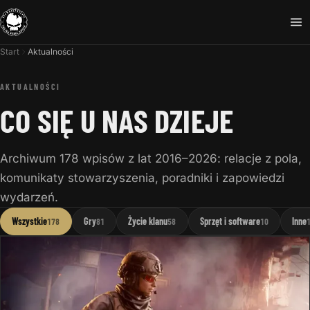
Start
Aktualności
AKTUALNOŚCI
CO SIĘ U NAS DZIEJE
Archiwum 178 wpisów z lat 2016–2026: relacje z pola,
komunikaty stowarzyszenia, poradniki i zapowiedzi
wydarzeń.
Wszystkie
Gry
Życie klanu
Sprzęt i software
Inne
178
81
58
10