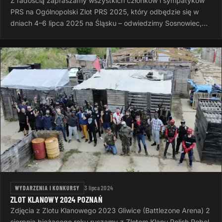
Z radością zapraszamy wszystkich członków i sympatyków
PRS na Ogólnopolski Zlot PRS 2025, który odbędzie się w
dniach 4–6 lipca 2025 na Śląsku – odwiedzimy Sosnowiec,
Rudę Śląską i Dąbrowę…
WYDARZENIA I KONKURSY
3 lipca 2024
ZLOT KLANOWY 2024 POZNAŃ
Zdjęcia z Zlotu Klanowego 2023 Gliwice (Battlezone Arena) 2
sierpnia bieżącego roku ruszamy z Zlotem Klanu Polish Rebel