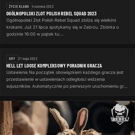
ŻYCIE KLANU
4 czerwca 2023
OGÓLNOPOLSKI ZLOT POLISH REBEL SQUAD 2023
Ogólnopolski Zlot Polish Rebel Squad zbliża się wielkimi
krokami. Już 21 lipca spotykamy się w Zabrzu. Zbiórka o
godzinie 16:00 w piątek tu:
https://goscinieczaborze.nocowanie.pl Krótki…
GRY
21 maja 2023
HELL LET LOOSE KOMPLEKSOWY PORADNIK GRACZA
Ustawienia Na początek obowiązkiem każdego gracza jest
przestawienie w ustawieniach odległości widzenia
sojuszników. Automatycznie po pierwszym uruchomieniu gry
jest to 50 metrów, to…