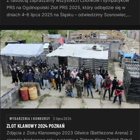
Z radością zapraszamy wszystkich członków i sympatyków
PRS na Ogólnopolski Zlot PRS 2025, który odbędzie się w
dniach 4–6 lipca 2025 na Śląsku – odwiedzimy Sosnowiec,
Rudę Śląską i Dąbrowę…
WYDARZENIA I KONKURSY
3 lipca 2024
ZLOT KLANOWY 2024 POZNAŃ
Zdjęcia z Zlotu Klanowego 2023 Gliwice (Battlezone Arena) 2
sierpnia bieżącego roku ruszamy z Zlotem Klanu Polish Rebel