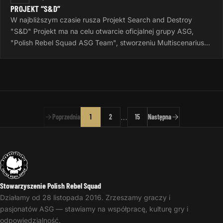
PROJEKT “S&D”
W najbliższym czasie rusza Projekt Search and Destroy
"S&D" Projekt ma na celu otwarcie oficjalnej grupy ASG,
"Polish Rebel Squad ASG Team", stworzeniu Multiscenariusza
do gier Airsoftowych…
…
Poprzednia
1
2
15
Następna
Stowarzyszenie Polish Rebel Squad
Działamy od 28 listopada 2016. Zrzeszamy graczy i
pasjonatów ASG — stawiamy na współpracę, kulturę gry i
odpowiedzialność.