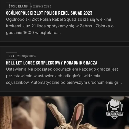
ŻYCIE KLANU
4 czerwca 2023
OGÓLNOPOLSKI ZLOT POLISH REBEL SQUAD 2023
Ogólnopolski Zlot Polish Rebel Squad zbliża się wielkimi
krokami. Już 21 lipca spotykamy się w Zabrzu. Zbiórka o
godzinie 16:00 w piątek tu:
https://goscinieczaborze.nocowanie.pl Krótki…
GRY
21 maja 2023
HELL LET LOOSE KOMPLEKSOWY PORADNIK GRACZA
Ustawienia Na początek obowiązkiem każdego gracza jest
przestawienie w ustawieniach odległości widzenia
sojuszników. Automatycznie po pierwszym uruchomieniu gry
jest to 50 metrów, to…