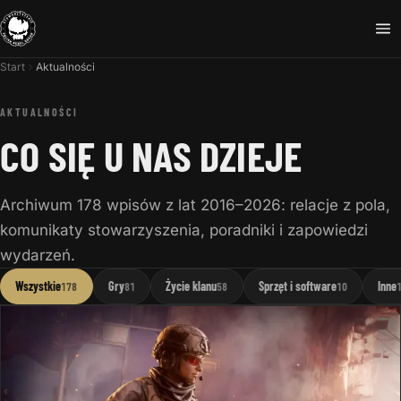
Start
Aktualności
AKTUALNOŚCI
CO SIĘ U NAS DZIEJE
Archiwum 178 wpisów z lat 2016–2026: relacje z pola,
komunikaty stowarzyszenia, poradniki i zapowiedzi
wydarzeń.
Wszystkie
Gry
Życie klanu
Sprzęt i software
Inne
178
81
58
10