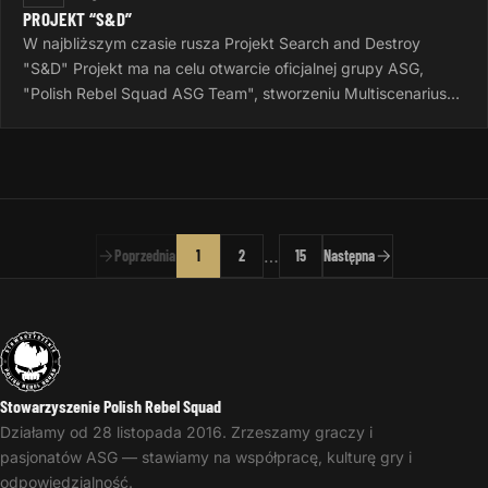
PROJEKT “S&D”
W najbliższym czasie rusza Projekt Search and Destroy
"S&D" Projekt ma na celu otwarcie oficjalnej grupy ASG,
"Polish Rebel Squad ASG Team", stworzeniu Multiscenariusza
do gier Airsoftowych…
…
Poprzednia
1
2
15
Następna
Stowarzyszenie Polish Rebel Squad
Działamy od 28 listopada 2016. Zrzeszamy graczy i
pasjonatów ASG — stawiamy na współpracę, kulturę gry i
odpowiedzialność.