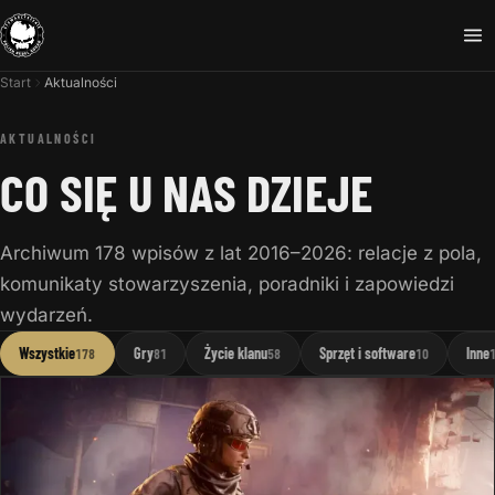
Start
Aktualności
AKTUALNOŚCI
CO SIĘ U NAS DZIEJE
Archiwum 178 wpisów z lat 2016–2026: relacje z pola,
komunikaty stowarzyszenia, poradniki i zapowiedzi
wydarzeń.
Wszystkie
Gry
Życie klanu
Sprzęt i software
Inne
178
81
58
10