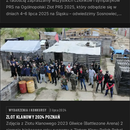
Z radością zapraszamy wszystkich członków i sympatyków
PRS na Ogólnopolski Zlot PRS 2025, który odbędzie się w
dniach 4–6 lipca 2025 na Śląsku – odwiedzimy Sosnowiec,
Rudę Śląską i Dąbrowę…
WYDARZENIA I KONKURSY
3 lipca 2024
ZLOT KLANOWY 2024 POZNAŃ
Zdjęcia z Zlotu Klanowego 2023 Gliwice (Battlezone Arena) 2
sierpnia bieżącego roku ruszamy z Zlotem Klanu Polish Rebel