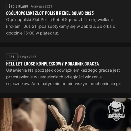
ŻYCIE KLANU
4 czerwca 2023
OGÓLNOPOLSKI ZLOT POLISH REBEL SQUAD 2023
Ogólnopolski Zlot Polish Rebel Squad zbliża się wielkimi
krokami. Już 21 lipca spotykamy się w Zabrzu. Zbiórka o
godzinie 16:00 w piątek tu:
https://goscinieczaborze.nocowanie.pl Krótki…
GRY
21 maja 2023
HELL LET LOOSE KOMPLEKSOWY PORADNIK GRACZA
Ustawienia Na początek obowiązkiem każdego gracza jest
przestawienie w ustawieniach odległości widzenia
sojuszników. Automatycznie po pierwszym uruchomieniu gry
jest to 50 metrów, to…