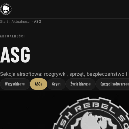
Start
Aktualności
ASG
AKTUALNOŚCI
ASG
Sekcja airsoftowa: rozgrywki, sprzęt, bezpieczeństwo i r
Wszystkie
ASG
Gry
Życie klanu
Sprzęt i software
178
2
81
58
1