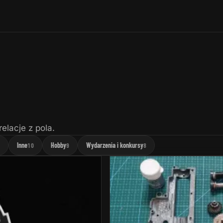
elacje z pola.
Inne
Hobby
Wydarzenia i konkursy
0
10
9
8