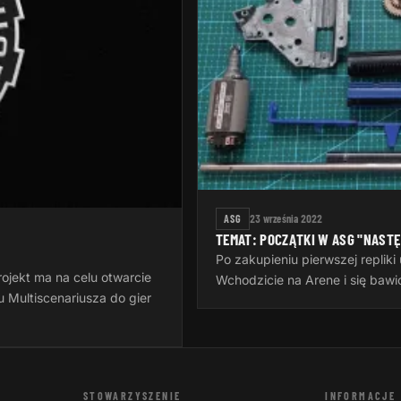
ASG
23 września 2022
TEMAT: POCZĄTKI W ASG "NAST
Po zakupieniu pierwszej repliki 
ojekt ma na celu otwarcie
Wchodzicie na Arene i się bawic
 Multiscenariusza do gier
STOWARZYSZENIE
INFORMACJE