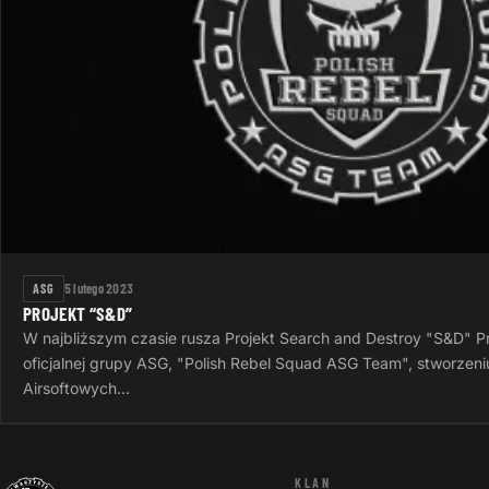
ASG
5 lutego 2023
PROJEKT “S&D”
W najbliższym czasie rusza Projekt Search and Destroy "S&D" Pr
oficjalnej grupy ASG, "Polish Rebel Squad ASG Team", stworzeniu
Airsoftowych…
KLAN