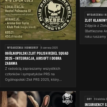
WYDARZENIA I 
ZLOT KLANOW
Zdjęcia z Zlo
(Battlezone A
roku ruszamy 
Squad, w tym 
Poznaniu. Mi
WYDARZENIA I KONKURSY
8 czerwca 2025
OGÓLNOPOLSKI ZLOT POLISH REBEL SQUAD
2025 – INTEGRACJA, AIRSOFT I DOBRA
ZABAWA
Z radością zapraszamy wszystkich
członków i sympatyków PRS na
Ogólnopolski Zlot PRS 2025, który
odbędzie się w dniach 4–6 lipca 2025 na
Śląsku – odwiedzimy Sosnowiec, Rudę
Śląską i Dąbrowę…
GRY
9 kwietnia 
INSURGENCY 