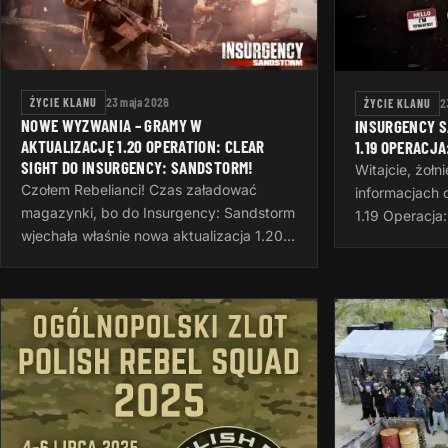
ŻYCIE KLANU
23 maja 2026
ŻYCIE KLANU
2
NOWE WYZWANIA – GRAMY W
INSURGENCY 
AKTUALIZACJĘ 1.20 OPERATION: CLEAR
1.19 OPERACJA
SIGHT DO INSURGENCY: SANDSTORM!
Witajcie, żołn
Czołem Rebelianci! Czas załadować
informacjach o
magazynki, bo do Insurgency: Sandstorm
1.19 Operacja:
wjechała właśnie nowa aktualizacja 1.20 o
aktualizacja
nazwie Operation: Clear Sight. To
strzelby sam
doskonały pretekst, żeby po ciężkim
wyzwań, now
dniu…