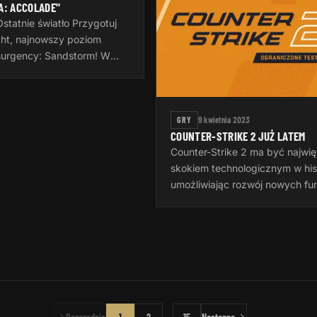
A: ACCOLADE"
tatnie światło Przygotuj
ight, najnowszy poziom
surgency: Sandstorm! W
ę o tej samej nazwie,
ez InvalidNick na
GRY
9 kwietnia 2023
COUNTER-STRIKE 2 JUŻ LATEM
Counter-Strike 2 ma być najwi
skokiem technologicznym w histor
umożliwiając rozwój nowych funk
aktualizacji na kolejne lata. Ws
nowe funkcje gry zostaną uja