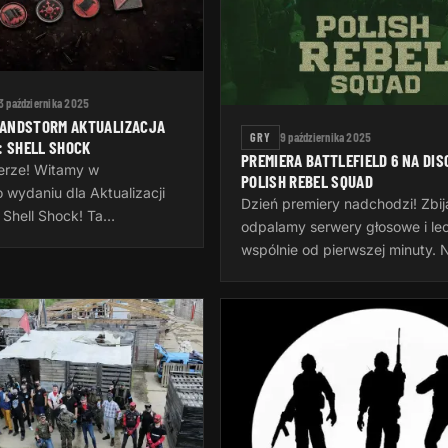
3 października 2025
SANDSTORM AKTUALIZACJA
GRY
9 października 2025
: SHELL SHOCK
PREMIERA BATTLEFIELD 6 NA DIS
ierze! Witamy w
POLISH REBEL SQUAD
 wydaniu dla Aktualizacji
Dzień premiery nadchodzi! Zbij
 Shell Shock! Ta
odpalamy serwery głosowe i le
 wprowadza dwie nowe
wspólnie od pierwszej minuty. 
opowtarzalne, nowy system
czy masz tysiące godzin w serii
e opcje…
dopiero wchodzisz do gry — 