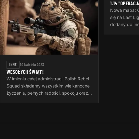
1.14 "OPERACJ
Nowa mapa: Os
się na Last L
dodany do In
oparciu o map
stworzoną prz
potrzeby…
INNE
10 kwietnia 2023
WESOŁYCH ŚWIĄT!
W imieniu całej administracji Polish Rebel
Squad składamy wszystkim wielkanocne
życzenia, pełnych radości, spokoju oraz
rodzinnych Świąt Wielkiej Nocy.
Wielkanoc to czas otuchy i nadziei…