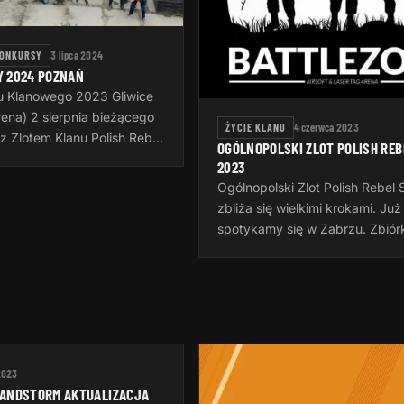
KONKURSY
3 lipca 2024
Y 2024 POZNAŃ
tu Klanowego 2023 Gliwice
rena) 2 sierpnia bieżącego
ŻYCIE KLANU
4 czerwca 2023
z Zlotem Klanu Polish Rebel
OGÓLNOPOLSKI ZLOT POLISH REB
roku odbędzie się on w
2023
ędzy godziną 15:00 a…
Ogólnopolski Zlot Polish Rebel
zbliża się wielkimi krokami. Już
spotykamy się w Zabrzu. Zbiór
godzinie 16:00 w piątek tu:
https://goscinieczaborze.nocow
Krótki…
2023
SANDSTORM AKTUALIZACJA