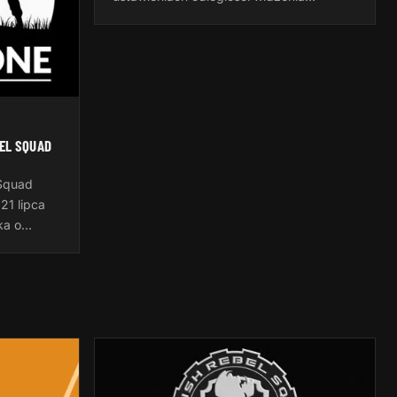
sojuszników. Automatycznie po
pierwszym uruchomieniu gry jest to 50
metrów, to…
EL SQUAD
 Squad
 21 lipca
ka o
anie.pl