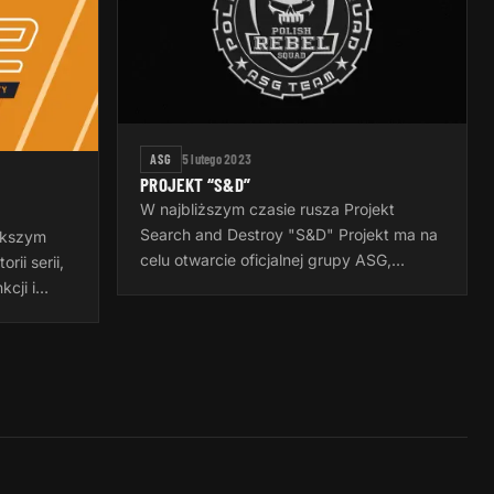
ASG
5 lutego 2023
PROJEKT “S&D”
W najbliższym czasie rusza Projekt
Search and Destroy "S&D" Projekt ma na
ększym
celu otwarcie oficjalnej grupy ASG,
ii serii,
"Polish Rebel Squad ASG Team",
cji i
stworzeniu Multiscenariusza do gier
zystkie
Airsoftowych…
wnione…