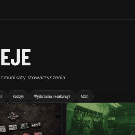
IEJE
 komunikaty stowarzyszenia,
Hobby
Wydarzenia i konkursy
ASG
10
9
8
2