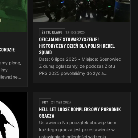
ŻYCIE KLANU
13 lipca 2025
OFICJALNIE STOWARZYSZENIE!
HISTORYCZNY DZIEŃ DLA POLISH REBEL
CORDZIE
SQUAD
Data: 6 lipca 2025 • Miejsce: Sosnowiec
amy pionę,
Z dumą ogłaszamy, że podczas Zlotu
cimy
PRS 2025 powołaliśmy do życia
Nieważne,
Stowarzyszenie Polish Rebel Squad –
, czy
nowy, oficjalny rozdział naszej wspólnej…
ważne…
GRY
21 maja 2023
HELL LET LOOSE KOMPLEKSOWY PORADNIK
GRACZA
Ustawienia Na początek obowiązkiem
każdego gracza jest przestawienie w
ustawieniach odległości widzenia