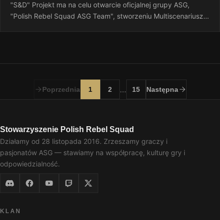
"S&D" Projekt ma na celu otwarcie oficjalnej grupy ASG,
"Polish Rebel Squad ASG Team", stworzeniu Multiscenariusza
do gier Airsoftowych…
…
Poprzednia
1
2
15
Następna
Stowarzyszenie Polish Rebel Squad
Działamy od 28 listopada 2016. Zrzeszamy graczy i
pasjonatów ASG — stawiamy na współpracę, kulturę gry i
odpowiedzialność.
KLAN