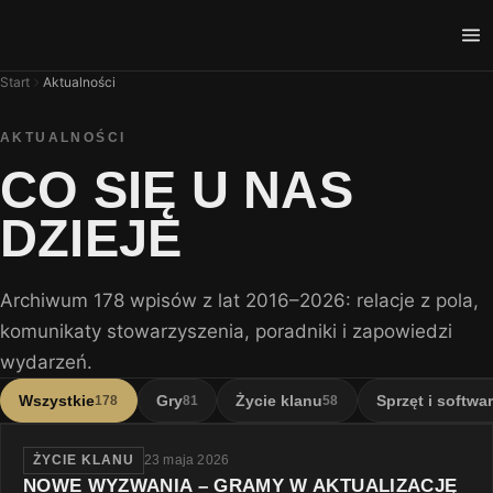
Start
Aktualności
AKTUALNOŚCI
CO SIĘ U NAS
DZIEJE
Archiwum 178 wpisów z lat 2016–2026: relacje z pola,
komunikaty stowarzyszenia, poradniki i zapowiedzi
wydarzeń.
Wszystkie
Gry
Życie klanu
Sprzęt i softwa
178
81
58
ŻYCIE KLANU
23 maja 2026
NOWE WYZWANIA – GRAMY W AKTUALIZACJĘ