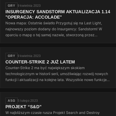
GRY
9 kwietnia 2023
INSURGENCY SANDSTORM AKTUALIZACJA 1.14
"OPERACJA: ACCOLADE"
Nowa mapa: Ostatnie światło Przygotuj się na Last Light,
najnowszy poziom dodany do Insurgency: Sandstorm! W
oparciu o mapę o tej samej nazwie, stworzoną przez
InvalidNick na potrzeby…
GRY
9 kwietnia 2023
COUNTER-STRIKE 2 JUŻ LATEM
Counter-Strike 2 ma być największym skokiem
technologicznym w historii serii, umożliwiając rozwój nowych
funkcji i aktualizacji na kolejne lata. Wszystkie nowe funkcje
gry zostaną ujawnione…
ASG
5 lutego 2023
PROJEKT “S&D”
W najbliższym czasie rusza Projekt Search and Destroy