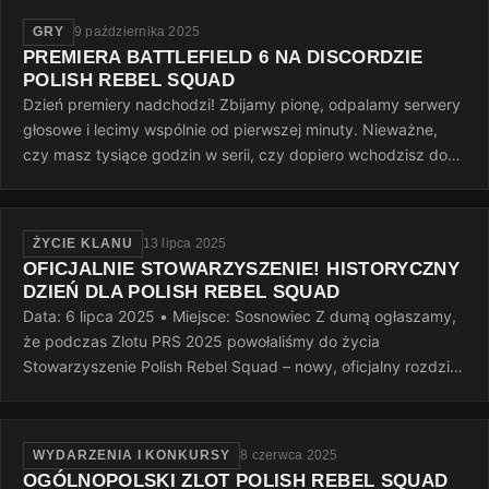
GRY
9 października 2025
PREMIERA BATTLEFIELD 6 NA DISCORDZIE
POLISH REBEL SQUAD
Dzień premiery nadchodzi! Zbijamy pionę, odpalamy serwery
głosowe i lecimy wspólnie od pierwszej minuty. Nieważne,
czy masz tysiące godzin w serii, czy dopiero wchodzisz do
gry — ważne…
ŻYCIE KLANU
13 lipca 2025
OFICJALNIE STOWARZYSZENIE! HISTORYCZNY
DZIEŃ DLA POLISH REBEL SQUAD
Data: 6 lipca 2025 • Miejsce: Sosnowiec Z dumą ogłaszamy,
że podczas Zlotu PRS 2025 powołaliśmy do życia
Stowarzyszenie Polish Rebel Squad – nowy, oficjalny rozdział
naszej wspólnej…
WYDARZENIA I KONKURSY
8 czerwca 2025
OGÓLNOPOLSKI ZLOT POLISH REBEL SQUAD