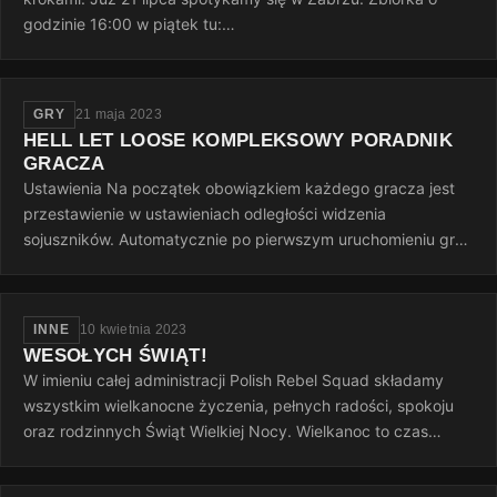
godzinie 16:00 w piątek tu:
https://goscinieczaborze.nocowanie.pl Krótki…
GRY
21 maja 2023
HELL LET LOOSE KOMPLEKSOWY PORADNIK
GRACZA
Ustawienia Na początek obowiązkiem każdego gracza jest
przestawienie w ustawieniach odległości widzenia
sojuszników. Automatycznie po pierwszym uruchomieniu gry
jest to 50 metrów, to…
INNE
10 kwietnia 2023
WESOŁYCH ŚWIĄT!
W imieniu całej administracji Polish Rebel Squad składamy
wszystkim wielkanocne życzenia, pełnych radości, spokoju
oraz rodzinnych Świąt Wielkiej Nocy. Wielkanoc to czas
otuchy i nadziei…