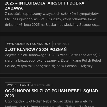
2025 – INTEGRACJA, AIRSOFT I DOBRA
ZABAWA
Z radością zapraszamy wszystkich członków i sympatyków
PRS na Ogólnopolski Zlot PRS 2025, który odbędzie się w
dniach 4–6 lipca 2025 na Śląsku – odwiedzimy Sosnowiec,
Rudę Śląską i Dąbrowę…
WYDARZENIA I KONKURSY
3 lipca 2024
ZLOT KLANOWY 2024 POZNAŃ
Zdjęcia z Zlotu Klanowego 2023 Gliwice (Battlezone Arena) 2
sierpnia bieżącego roku ruszamy z Zlotem Klanu Polish Rebel
Squad, w tym roku odbędzie się on w Poznaniu. Między
godziną 15:00 a…
ŻYCIE KLANU
4 czerwca 2023
OGÓLNOPOLSKI ZLOT POLISH REBEL SQUAD
2023
Ogólnopolski Zlot Polish Rebel Squad zbliża się wielkimi
krokami. Już 21 lipca spotykamy się w Zabrzu. Zbiórka o