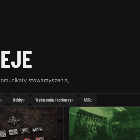
IEJE
 komunikaty stowarzyszenia,
Hobby
Wydarzenia i konkursy
ASG
10
9
8
2