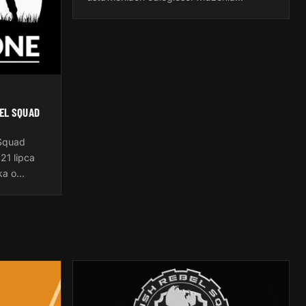
sojuszników. Automatycznie po
pierwszym uruchomieniu gry jest to 50
metrów, to…
EL SQUAD
 Squad
 21 lipca
ka o
anie.pl