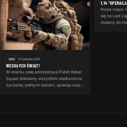
1.14 "OPERACJ
Nowa mapa: Os
się na Last L
dodany do In
oparciu o map
stworzoną prz
potrzeby…
INNE
10 kwietnia 2023
WESOŁYCH ŚWIĄT!
W imieniu całej administracji Polish Rebel
Squad składamy wszystkim wielkanocne
życzenia, pełnych radości, spokoju oraz
rodzinnych Świąt Wielkiej Nocy.
Wielkanoc to czas otuchy i nadziei…