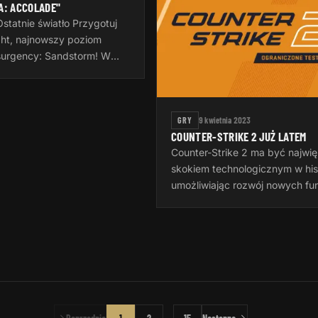
A: ACCOLADE"
tatnie światło Przygotuj
ight, najnowszy poziom
surgency: Sandstorm! W
ę o tej samej nazwie,
ez InvalidNick na
GRY
9 kwietnia 2023
COUNTER-STRIKE 2 JUŻ LATEM
Counter-Strike 2 ma być najwi
skokiem technologicznym w histor
umożliwiając rozwój nowych funk
aktualizacji na kolejne lata. Ws
nowe funkcje gry zostaną uja