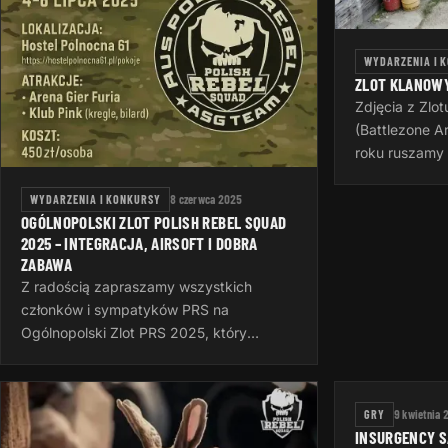
WYDARZENIA I 
ZLOT KLANOW
Zdjęcia z Zlo
(Battlezone A
roku ruszamy 
Squad, w tym 
Poznaniu. Mi
WYDARZENIA I KONKURSY
8 czerwca 2025
OGÓLNOPOLSKI ZLOT POLISH REBEL SQUAD
2025 – INTEGRACJA, AIRSOFT I DOBRA
ZABAWA
Z radością zapraszamy wszystkich
członków i sympatyków PRS na
Ogólnopolski Zlot PRS 2025, który
odbędzie się w dniach 4–6 lipca 2025 na
Śląsku – odwiedzimy Sosnowiec, Rudę
Śląską i Dąbrowę…
GRY
9 kwietnia 
INSURGENCY 