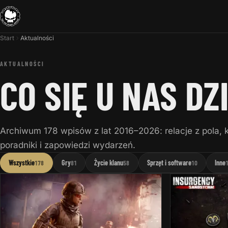
Start
Aktualności
AKTUALNOŚCI
CO SIĘ U NAS DZ
Archiwum 178 wpisów z lat 2016–2026: relacje z pola,
poradniki i zapowiedzi wydarzeń.
Wszystkie
Gry
Życie klanu
Sprzęt i software
Inne
178
81
58
10