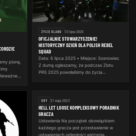
ŻYCIE KLANU
13 lipca 2025
OFICJALNIE STOWARZYSZENIE!
HISTORYCZNY DZIEŃ DLA POLISH REBEL
CORDZIE
SQUAD
Data: 6 lipca 2025 • Miejsce: Sosnowiec
amy pionę,
Z dumą ogłaszamy, że podczas Zlotu
cimy
PRS 2025 powołaliśmy do życia
Nieważne,
Stowarzyszenie Polish Rebel Squad –
, czy
nowy, oficjalny rozdział naszej wspólnej…
ważne…
GRY
21 maja 2023
HELL LET LOOSE KOMPLEKSOWY PORADNIK
GRACZA
Ustawienia Na początek obowiązkiem
każdego gracza jest przestawienie w
ustawieniach odległości widzenia