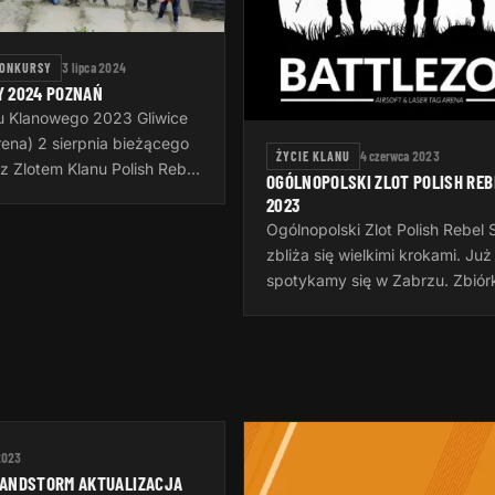
KONKURSY
3 lipca 2024
Y 2024 POZNAŃ
tu Klanowego 2023 Gliwice
rena) 2 sierpnia bieżącego
ŻYCIE KLANU
4 czerwca 2023
z Zlotem Klanu Polish Rebel
OGÓLNOPOLSKI ZLOT POLISH REB
roku odbędzie się on w
2023
ędzy godziną 15:00 a…
Ogólnopolski Zlot Polish Rebel
zbliża się wielkimi krokami. Już
spotykamy się w Zabrzu. Zbiór
godzinie 16:00 w piątek tu:
https://goscinieczaborze.nocow
Krótki…
2023
SANDSTORM AKTUALIZACJA