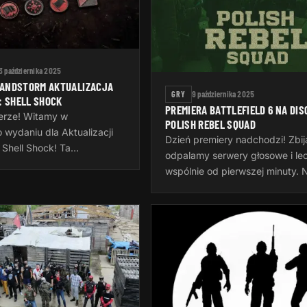
3 października 2025
SANDSTORM AKTUALIZACJA
GRY
9 października 2025
: SHELL SHOCK
PREMIERA BATTLEFIELD 6 NA DIS
ierze! Witamy w
POLISH REBEL SQUAD
 wydaniu dla Aktualizacji
Dzień premiery nadchodzi! Zbij
 Shell Shock! Ta
odpalamy serwery głosowe i le
 wprowadza dwie nowe
wspólnie od pierwszej minuty. 
opowtarzalne, nowy system
czy masz tysiące godzin w serii
e opcje…
dopiero wchodzisz do gry — 