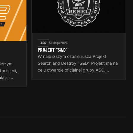
ASG
5 lutego 2023
PROJEKT “S&D”
W najbliższym czasie rusza Projekt
Search and Destroy "S&D" Projekt ma na
ększym
celu otwarcie oficjalnej grupy ASG,
ii serii,
"Polish Rebel Squad ASG Team",
cji i
stworzeniu Multiscenariusza do gier
zystkie
Airsoftowych…
wnione…