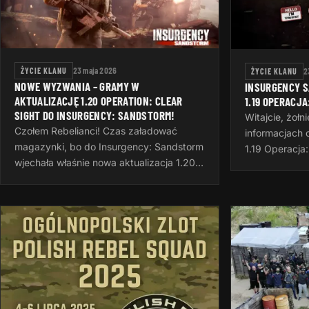
ŻYCIE KLANU
23 maja 2026
ŻYCIE KLANU
2
NOWE WYZWANIA – GRAMY W
INSURGENCY 
AKTUALIZACJĘ 1.20 OPERATION: CLEAR
1.19 OPERACJA
SIGHT DO INSURGENCY: SANDSTORM!
Witajcie, żołn
Czołem Rebelianci! Czas załadować
informacjach o
magazynki, bo do Insurgency: Sandstorm
1.19 Operacja:
wjechała właśnie nowa aktualizacja 1.20 o
aktualizacja
nazwie Operation: Clear Sight. To
strzelby sam
doskonały pretekst, żeby po ciężkim
wyzwań, now
dniu…