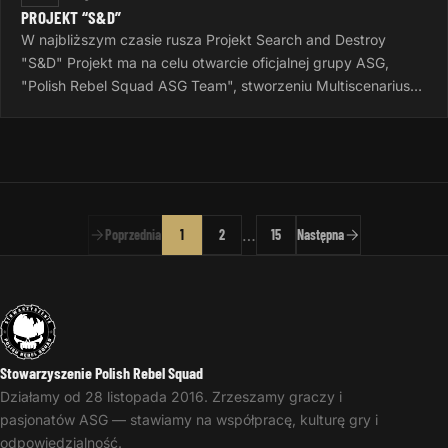
PROJEKT “S&D”
W najbliższym czasie rusza Projekt Search and Destroy
"S&D" Projekt ma na celu otwarcie oficjalnej grupy ASG,
"Polish Rebel Squad ASG Team", stworzeniu Multiscenariusza
do gier Airsoftowych…
…
Poprzednia
1
2
15
Następna
Stowarzyszenie Polish Rebel Squad
Działamy od 28 listopada 2016. Zrzeszamy graczy i
pasjonatów ASG — stawiamy na współpracę, kulturę gry i
odpowiedzialność.