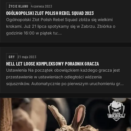
ŻYCIE KLANU
4 czerwca 2023
OGÓLNOPOLSKI ZLOT POLISH REBEL SQUAD 2023
Ogólnopolski Zlot Polish Rebel Squad zbliża się wielkimi
krokami. Już 21 lipca spotykamy się w Zabrzu. Zbiórka o
godzinie 16:00 w piątek tu:
https://goscinieczaborze.nocowanie.pl Krótki…
GRY
21 maja 2023
HELL LET LOOSE KOMPLEKSOWY PORADNIK GRACZA
Ustawienia Na początek obowiązkiem każdego gracza jest
przestawienie w ustawieniach odległości widzenia
sojuszników. Automatycznie po pierwszym uruchomieniu gry
jest to 50 metrów, to…