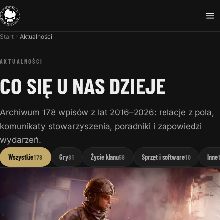
Start
Aktualności
AKTUALNOŚCI
CO SIĘ U NAS DZIEJE
Archiwum 178 wpisów z lat 2016–2026: relacje z pola,
komunikaty stowarzyszenia, poradniki i zapowiedzi
wydarzeń.
Wszystkie
Gry
Życie klanu
Sprzęt i software
Inne
178
81
58
10