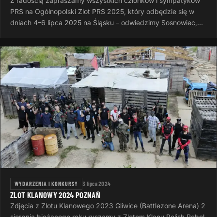
Z radością zapraszamy wszystkich członków i sympatyków
PRS na Ogólnopolski Zlot PRS 2025, który odbędzie się w
dniach 4–6 lipca 2025 na Śląsku – odwiedzimy Sosnowiec,
Rudę Śląską i Dąbrowę…
WYDARZENIA I KONKURSY
3 lipca 2024
ZLOT KLANOWY 2024 POZNAŃ
Zdjęcia z Zlotu Klanowego 2023 Gliwice (Battlezone Arena) 2
sierpnia bieżącego roku ruszamy z Zlotem Klanu Polish Rebel